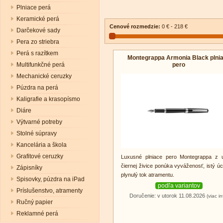
Plniace perá
Keramické perá
Cenové rozmedzie:
0 € - 218 €
Darčekové sady
Pera zo striebra
Perá s razítkem
Montegrappa Armonia Black plni
pero
Multifunkčné perá
Mechanické ceruzky
Púzdra na perá
Kaligrafie a krasopísmo
Diáre
Výtvarné potreby
Stolné súpravy
Kancelária a škola
Grafitové ceruzky
Luxusné plniace pero Montegrappa z u
čiernej živice ponúka vyváženosť, istý ú
Zápisníky
plynulý tok atramentu.
Spisovky, púzdra na iPad
podľa variantov
Príslušenstvo, atramenty
Doručenie: v utorok 11.08.2026
(viac in
Ručný papier
Reklamné perá