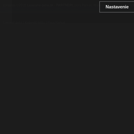
contents ©2010
Luxusne-pera.sk
-
PARTNERI
, pera Parker, Waterman, Cross, Faber Ca
Nastavenie
Luxusní pera
|
Kapesní nože
|
Pera Parker