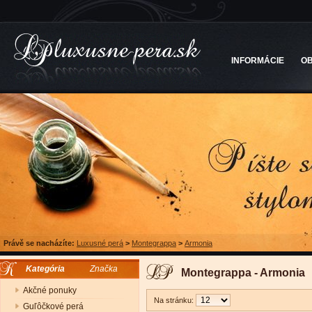
INFORMÁCIE
O
Právě se nacházíte:
Luxusné perá
>
Montegrappa
>
Armonia
Kategória
Značka
Montegrappa - Armonia
Akčné ponuky
Na stránku:
Guľôčkové perá