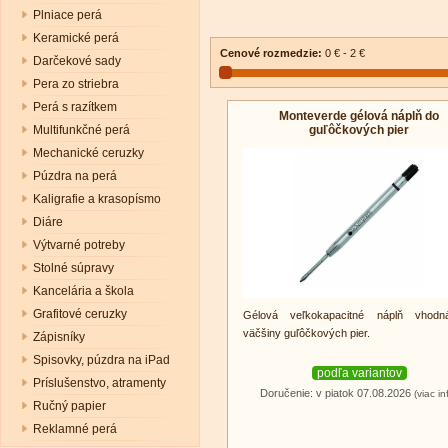
Plniace perá
Keramické perá
Cenové rozmedzie:
0 € - 2 €
Darčekové sady
Pera zo striebra
Perá s razítkem
Monteverde gélová náplň do
guľôčkových pier
Multifunkčné perá
Mechanické ceruzky
Púzdra na perá
Kaligrafie a krasopísmo
Diáre
Výtvarné potreby
Stolné súpravy
Kancelária a škola
Grafitové ceruzky
Gélová veľkokapacitné náplň vhod
väčšiny guľôčkových pier.
Zápisníky
Spisovky, púzdra na iPad
podľa variantov
Príslušenstvo, atramenty
Doručenie: v piatok 07.08.2026
(viac in
Ručný papier
Reklamné perá