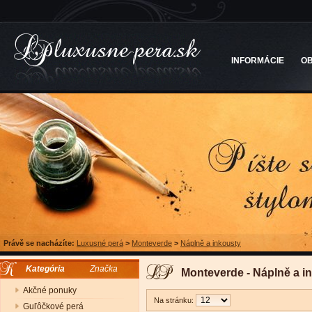
INFORMÁCIE
O
Právě se nacházíte:
Luxusné perá
>
Monteverde
>
Náplně a inkousty
Kategória
Značka
Monteverde - Náplně a i
Akčné ponuky
Na stránku:
Guľôčkové perá