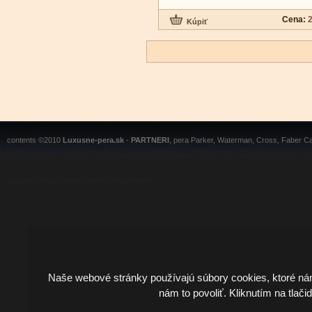
Cena:
2
contents ©2010
Luxusne-pera.sk
-
PARTNERI
, pera Parker, Waterman, Cross, Faber Ca
Luxusní pera
|
Kapesní nože
|
Pera Parker
Naše webové stránky používajú súbory cookies, ktoré ná
nám to povoliť. Kliknutím na tlači