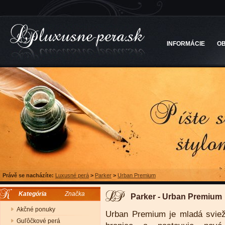
INFORMÁCIE
O
Právě se nacházíte:
Luxusné perá
>
Parker
>
Urban Premium
Kategória
Značka
Parker - Urban Premium
Akčné ponuky
Urban Premium je mladá svieža
Guľôčkové perá