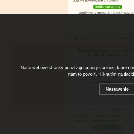
doplnky pokovované chrómom.
podľa variantov
Doručenie: v utorok 11.08.2026
(viac in
Cena:
97
Parker Royal Urban Premium Da
Purple CT, plniace pero
Naše webové stránky používajú súbory cookies, ktoré ná
nám to povoliť. Kliknutím na tlači
Nastavenie
Plniace pero Parker Royal Urban Premiu
Purple CT má metalické purpurové telo, 
a doplnky pokovované chrómom.
podľa variantov
Doručenie: v utorok 11.08.2026
(viac in