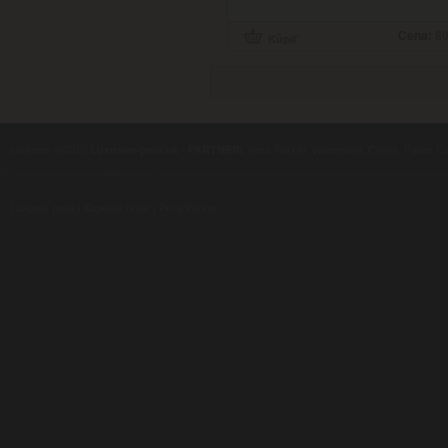
Cena:
80
contents ©2010
Luxusne-pera.sk
-
PARTNERI
, pera Parker, Waterman, Cross, Faber Ca
Luxusní pera
|
Kapesní nože
|
Pera Parker