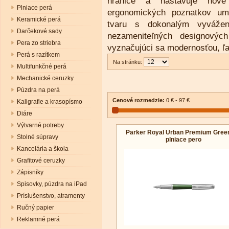
hranice a nastavuje nové 
Plniace perá
ergonomických poznatkov umo
Keramické perá
tvaru s dokonalým vyváže
Darčekové sady
nezameniteľných designovýc
Pera zo striebra
vyznačujúci sa modernosťou, ľa
Perá s razítkem
Na stránku:
Multifunkčné perá
Mechanické ceruzky
Púzdra na perá
Cenové rozmedzie:
0 € - 97 €
Kaligrafie a krasopísmo
Diáre
Výtvarné potreby
Parker Royal Urban Premium Green
Stolné súpravy
plniace pero
Kancelária a škola
Grafitové ceruzky
Zápisníky
Spisovky, púzdra na iPad
Príslušenstvo, atramenty
Ručný papier
Reklamné perá