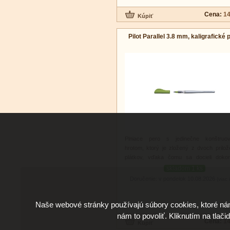
Cena:
14
Pilot Parallel 3.8 mm, kaligrafické 
Plniace pero s jedinečne konštruo
hrotom, ktorý je zložený z dvoch prilo
plátkov, vďaka čomu sa docieli dokon
kaligrafického efektu.
skladom 1 ks
Doručenie: v pondelok 10.08.2026
(viac 
Naše webové stránky používajú súbory cookies, ktoré ná
nám to povoliť. Kliknutím na tlači
Cena:
14