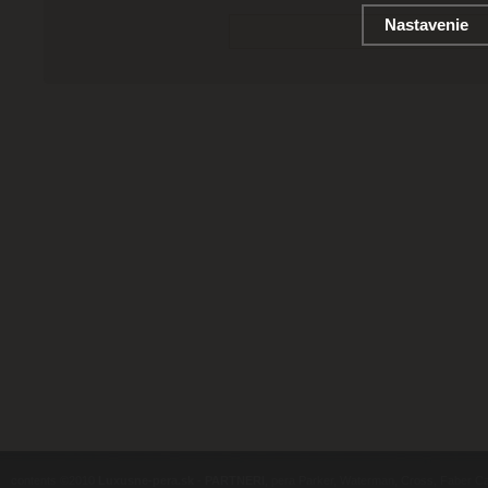
Nastavenie
contents ©2010
Luxusne-pera.sk
-
PARTNERI
, pera Parker, Waterman, Cross, Faber Ca