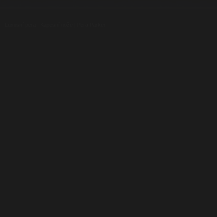
Luxusní pera
|
Kapesní nože
|
Pera Parker