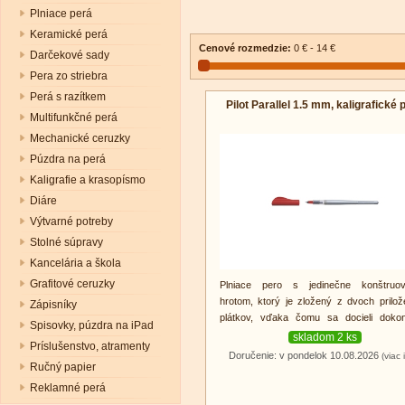
Plniace perá
Keramické perá
Cenové rozmedzie:
0 € - 14 €
Darčekové sady
Pera zo striebra
Perá s razítkem
Pilot Parallel 1.5 mm, kaligrafické 
Multifunkčné perá
Mechanické ceruzky
Púzdra na perá
Kaligrafie a krasopísmo
Diáre
Výtvarné potreby
Stolné súpravy
Kancelária a škola
Grafitové ceruzky
Plniace pero s jedinečne konštruo
hrotom, ktorý je zložený z dvoch prilo
Zápisníky
plátkov, vďaka čomu sa docieli dokon
Spisovky, púzdra na iPad
kaligrafického efektu.
skladom 2 ks
Príslušenstvo, atramenty
Doručenie: v pondelok 10.08.2026
(viac 
Ručný papier
Reklamné perá