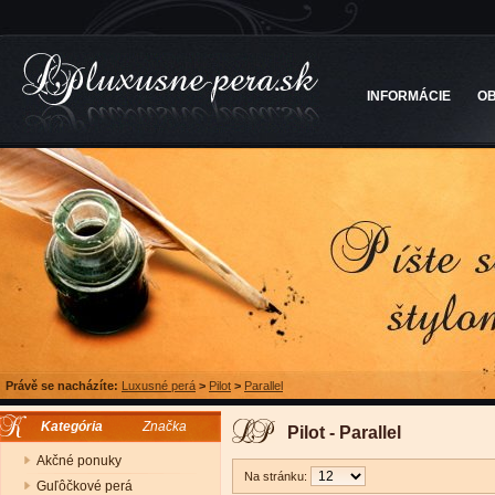
INFORMÁCIE
O
Právě se nacházíte:
Luxusné perá
>
Pilot
>
Parallel
Kategória
Značka
Pilot - Parallel
Akčné ponuky
Na stránku:
Guľôčkové perá