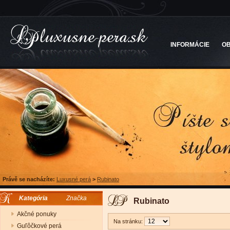
INFORMÁCIE
O
Právě se nacházíte:
Luxusné perá
>
Rubinato
Kategória
Značka
Rubinato
Akčné ponuky
Na stránku:
Guľôčkové perá