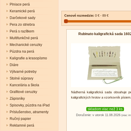
Plniace perá
Keramické perá
Cenové rozmedzie:
0 € - 89 €
Darčekové sady
Pera zo striebra
Perá s razítkem
Rubinato kaligrafická sada 160
Multifunkčné perá
Mechanické ceruzky
Púzdra na perá
Kaligrafie a krasopísmo
Diáre
Výtvarné potreby
Stolné súpravy
Kancelária a škola
Grafitové ceruzky
Nádherná kaligrafická sada obsahuje p
kaligrafických hrotov a vzorkovník písiem
Zápisníky
Spisovky, púzdra na iPad
skladom viac než 3 ks
Príslušenstvo, atramenty
Doručenie: v utorok 11.08.2026
(viac in
Ručný papier
Reklamné perá