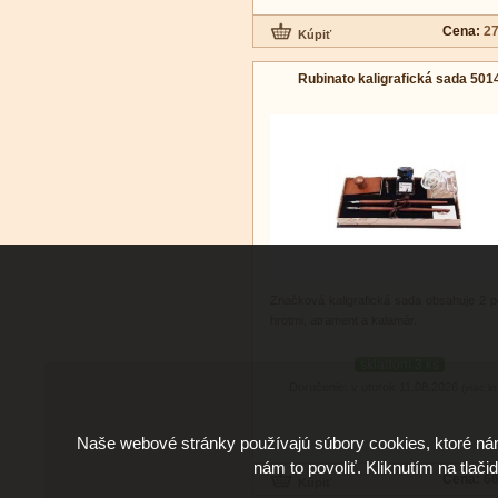
Cena:
27
Rubinato kaligrafická sada 501
Značková kaligrafická sada obsahuje 2 p
hrotmi, atrament a kalamár.
skladom 3 ks
Doručenie: v utorok 11.08.2026
(viac in
Naše webové stránky používajú súbory cookies, ktoré ná
nám to povoliť. Kliknutím na tlači
Cena:
66