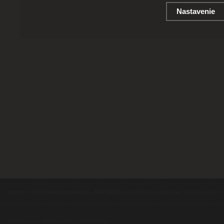
Nastavenie
contents ©2010
Luxusne-pera.sk
-
PARTNERI
, pera Parker, Waterman, Cross, Faber Ca
Luxusní pera
|
Kapesní nože
|
Pera Parker