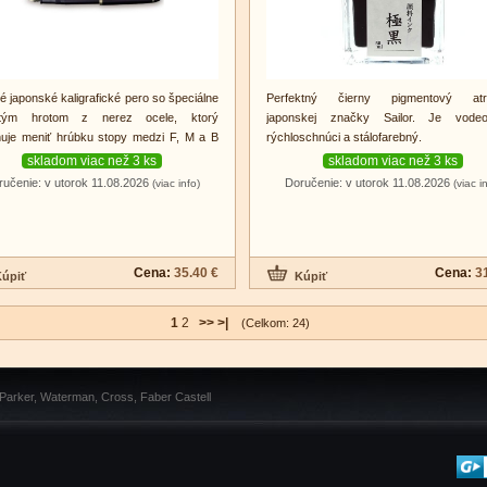
né japonské kaligrafické pero so špeciálne
Perfektný čierny pigmentový atr
utým hrotom z nerez ocele, ktorý
japonskej značky Sailor. Je vodeo
uje meniť hrúbku stopy medzi F, M a B
rýchloschnúci a stálofarebný.
duchým naklonením.
skladom viac než 3 ks
skladom viac než 3 ks
ručenie: v utorok 11.08.2026
Doručenie: v utorok 11.08.2026
(viac info)
(viac i
Cena:
35.40 €
Cena:
3
1
2
>>
>|
(Celkom: 24)
 Parker, Waterman, Cross, Faber Castell