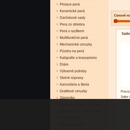
Plniace perá
Keramické perá
Cenové ro
Darčekové sady
Pera zo striebra
Perá s razítkem
Sail
Multifunkčné perá
Mechanické ceruzky
Púzdra na perá
Kaligrafie a krasopísmo
Diáre
Výtvarné potreby
Stolné súpravy
Kancelária a škola
Grafitové ceruzky
Precí
Sailor
Zápisníky
Spisovky, púzdra na iPad
Príslušenstvo, atramenty
Do
Ručný papier
Reklamné perá