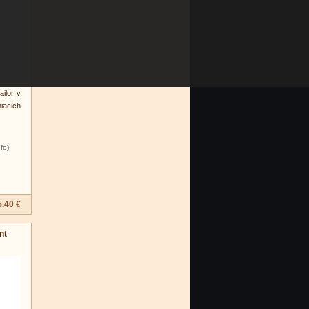
ilor v
iacich
nfo)
5.40 €
nt