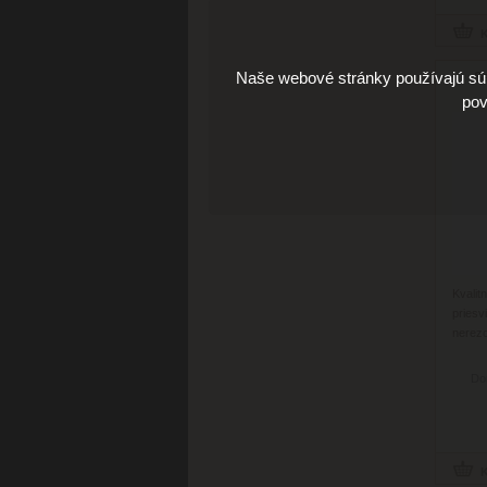
Naše webové stránky používajú súb
S
pov
Kvalit
prie
nerez
Do