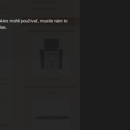
Gravirovanie per
9.90 €
História značiek
kies mohli používať, musíte nám to
nt
Najpredávanejšie
las.
Sailor Kiwa-Guro, čierny atrament
ilor v
Cena:
31.50 €
iacich
Sailor Fude de Mannen, kaligrafické
pero
nfo)
5.40 €