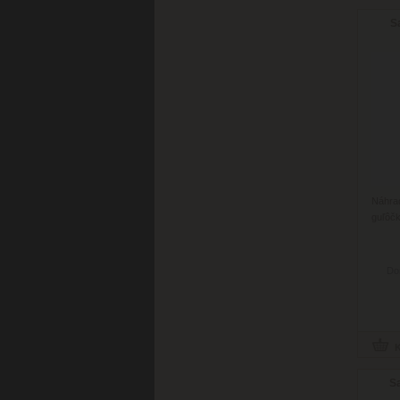
S
Náhr
guľôčk
Do
S