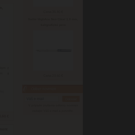
m,
Cena:
35.40 €
Sailor HighAce Neo Clear 1.0 mm,
kaligrafické pero
elom z
kom a
Cena:
23.60 €
Odber noviniek
nfo)
V prípade zrušenia odberu noviniek
zadajte Váš e-mail a potvrďte.
3.60 €
ament