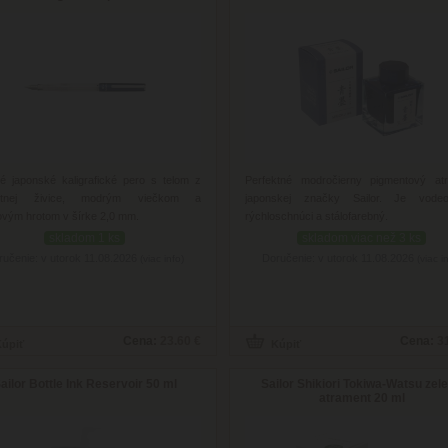
né japonské kaligrafické pero s telom z
Perfektné modročierny pigmentový at
svitnej živice, modrým viečkom a
japonskej značky Sailor. Je vodeo
ovým hrotom v šírke 2,0 mm.
rýchloschnúci a stálofarebný.
skladom 1 ks
skladom viac než 3 ks
ručenie: v utorok 11.08.2026
Doručenie: v utorok 11.08.2026
(viac info)
(viac i
Cena:
23.60 €
Cena:
3
ailor Bottle Ink Reservoir 50 ml
Sailor Shikiori Tokiwa-Watsu zel
atrament 20 ml