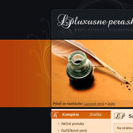
Právě se nacházíte:
Luxusné perá
>
Sailor
Kategória
Značka
Sa
Akčné ponuky
Na stránk
Guľôčkové perá