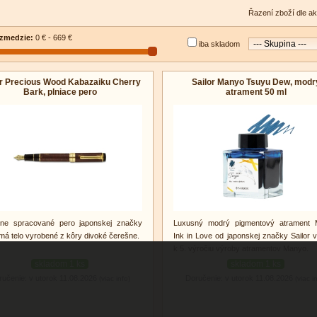
Řazení zboží dle ak
zmedzie:
0 € - 669 €
iba skladom
or Precious Wood Kabazaiku Cherry
Sailor Manyo Tsuyu Dew, modr
Bark, plniace pero
atrament 50 ml
zne spracované pero japonskej značky
Luxusný modrý pigmentový atrament
 má telo vyrobené z kôry divoké čerešne.
Ink in Love od japonskej značky Sailor 
k 5. výročiu výroby atramentov Manyo.
skladom 1 ks
skladom 1 ks
ručenie: v utorok 11.08.2026
Doručenie: v utorok 11.08.2026
(viac info)
(viac i