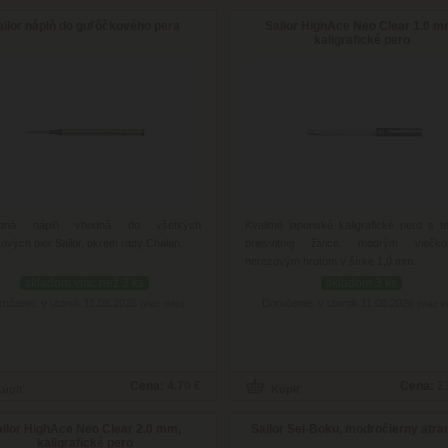
ailor náplň do guľôčkového pera
Sailor HighAce Neo Clear 1.0 m
kaligrafické pero
adná náplň vhodná do všetkých
Kvalitné japonské kaligrafické pero s t
ových pier Sailor, okrem rady Chalan.
priesvitnej živice, modrým vieč
nerezovým hrotom v šírke 1,0 mm.
skladom viac než 3 ks
skladom 3 ks
ručenie: v utorok 11.08.2026
Doručenie: v utorok 11.08.2026
(viac info)
(viac i
Cena:
4.70 €
Cena:
2
ailor HighAce Neo Clear 2.0 mm,
Sailor Sei-Boku, modročierny atr
kaligrafické pero