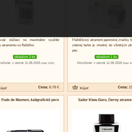
voár slúžiaci na maximálne využitie
Fľaštičkový atrament japonskej značky Sa
 atramentu vo fľaštičke.
zelenej farbe je vhodný do všetkých pln
pier.
skladom 3 ks
skladom 1 ks
ručenie: v utorok 11.08.2026
Doručenie: v utorok 11.08.2026
(viac info)
(viac i
Cena:
6.70 €
Cena:
1
r Fude de Mannen, kaligrafické pero
Sailor Kiwa-Guro, čierny atrame