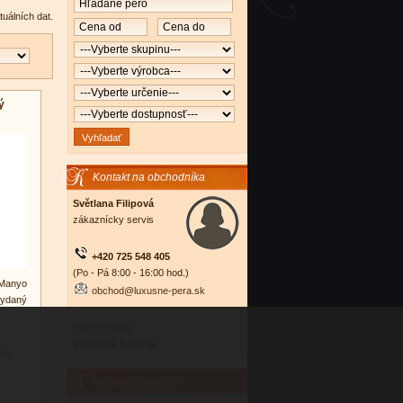
tuálních dat.
ý
Kontakt na obchodníka
Světlana Filipová
zákaznícky servis
+420 725 548 405
(Po - Pá 8:00 - 16:00 hod.)
 Manyo
obchod@luxusne-pera.sk
vydaný
Odporúčame:
Luxusné holenie
nfo)
Nákupný poradca