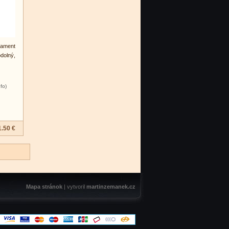
ament
dolný,
nfo)
1.50 €
Mapa stránok
| vytvoril
martinzemanek.cz