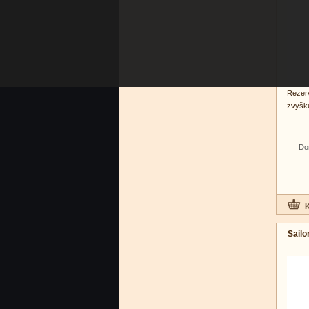
Rezer
zvyšku
Do
Sailo