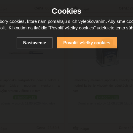
Cena:
669.30 €
Cena:
2
Cookies
ory cookies, ktoré nám pomáhajú s ich vylepšovaním. Aby sme coo
ailor HighAce Neo Clear 1.5 mm,
Sailor Jentle Ink, modrý atrame
kaligrafické pero
oliť. Kliknutím na tlačidlo "Povoliť všetky cookies" udeľujete tento súh
Nastavenie
Povoliť všetky cookies
né japonské kaligrafické pero s telom z
Lahvičkový atrament japonskej značky Sa
svitnej živice, modrým viečkom a
modrej farbe je vhodný do všetkých pln
ovým hrotom v šírke 1,5 mm.
pier.
skladom 1 ks
skladom 3 ks
ručenie: v utorok 11.08.2026
Doručenie: v utorok 11.08.2026
(viac info)
(viac i
Cena:
23.60 €
Cena:
1