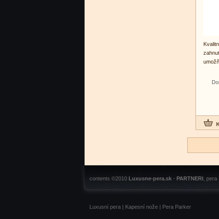
Kvalit
zahn
umožň
jedno
Do
contents ©2010
Luxusne-pera.sk
-
PARTNERI
, pera
Luxusní pera
|
Kapesní nože
|
Pera Parker