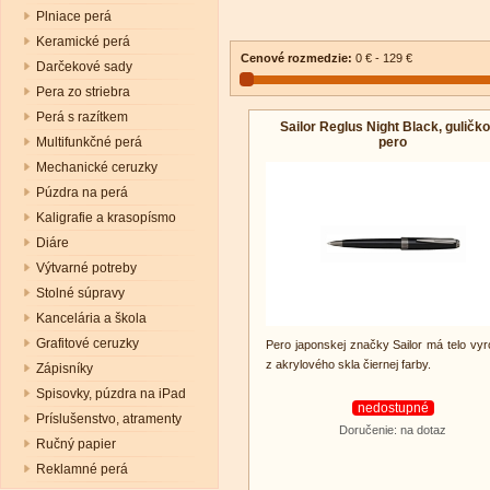
Plniace perá
Keramické perá
Cenové rozmedzie:
0 € - 129 €
Darčekové sady
Pera zo striebra
Perá s razítkem
Sailor Reglus Night Black, guličk
pero
Multifunkčné perá
Mechanické ceruzky
Púzdra na perá
Kaligrafie a krasopísmo
Diáre
Výtvarné potreby
Stolné súpravy
Kancelária a škola
Grafitové ceruzky
Pero japonskej značky Sailor má telo vy
z akrylového skla čiernej farby.
Zápisníky
Spisovky, púzdra na iPad
nedostupné
Príslušenstvo, atramenty
Doručenie: na dotaz
Ručný papier
Reklamné perá