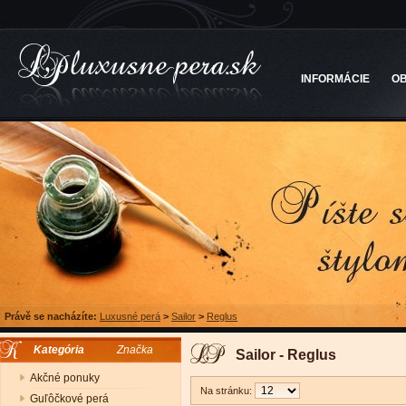
INFORMÁCIE
O
Právě se nacházíte:
Luxusné perá
>
Sailor
>
Reglus
Kategória
Značka
Sailor - Reglus
Akčné ponuky
Na stránku:
Guľôčkové perá