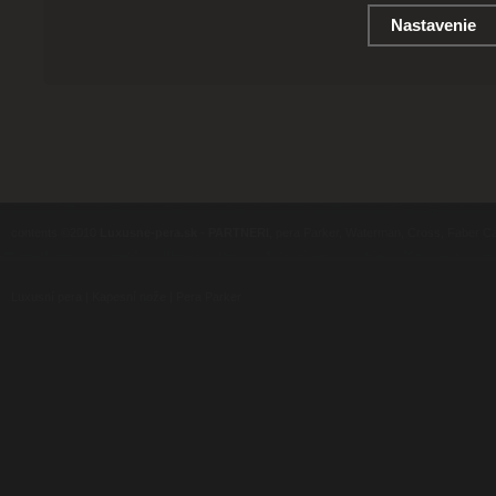
Nastavenie
contents ©2010
Luxusne-pera.sk
-
PARTNERI
, pera Parker, Waterman, Cross, Faber Ca
Luxusní pera
|
Kapesní nože
|
Pera Parker