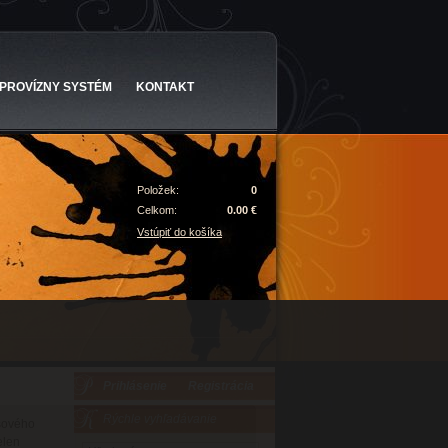
PROVÍZNY SYSTÉM
KONTAKT
Položek:
0
Celkom:
0.00 €
Vstúpiť do košíka
Prihlásenie
Registrácia
Rýchle vyhľadávanie
asového
elen