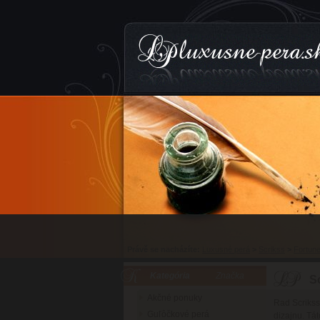
Právě se nacházíte:
Luxusné perá
>
Scrikss
>
Fortun
Kategória
Značka
S
Akčné ponuky
Rad Scrikss
Guľôčkové perá
dizajnu. Tát