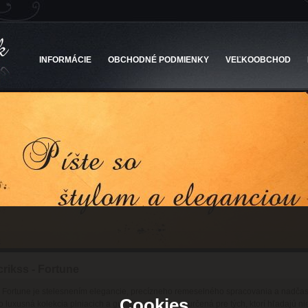
INFORMÁCIE
OBCHODNÉ PODMIENKY
VEĽKOOBCHOD
e
crikss - Fortune
 Fortune je stelesnením elegancie, precízneho remeselného spracovania a nadč
Cookies
o luxusná kolekcia plniacich a guľôčkových pier je určená pre tých, ktorí hľadajú ni