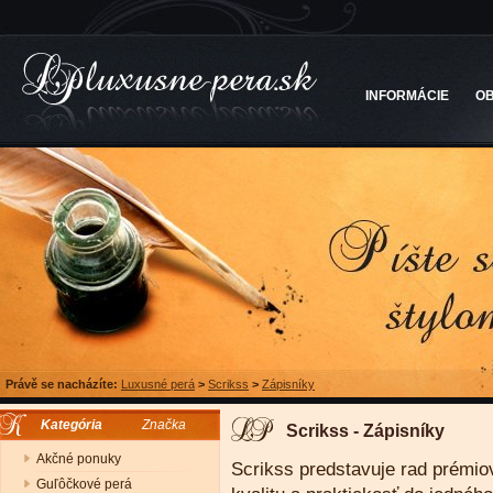
INFORMÁCIE
O
Právě se nacházíte:
Luxusné perá
>
Scrikss
>
Zápisníky
Kategória
Značka
Scrikss - Zápisníky
Akčné ponuky
Scrikss predstavuje rad prémiov
Guľôčkové perá