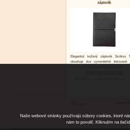
zápisník
Elegantný kožený zápisník Scrikss T
obsahuje dva vymeniteľné linkované z
formátu A5. Prémiový krémový papier.
skladom viac než 3 ks
Doručenie: v utorok 11.08.2026
(viac in
Cena:
30
Naše webové stránky používajú súbory cookies, ktoré ná
nám to povoliť. Kliknutím na tlači