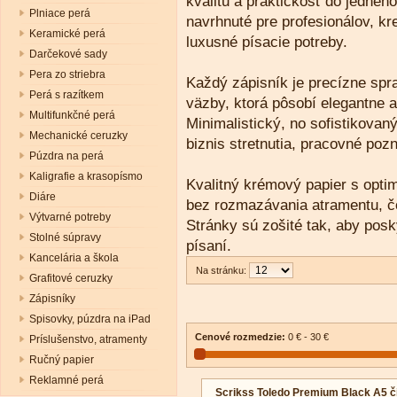
kvalitu a praktickosť do jednéh
Plniace perá
navrhnuté pre profesionálov, kre
Keramické perá
luxusné písacie potreby.
Darčekové sady
Pera zo striebra
Každý zápisník je precízne spr
Perá s razítkem
väzby, ktorá pôsobí elegantne a
Multifunkčné perá
Minimalistický, no sofistikovan
Mechanické ceruzky
biznis stretnutia, pracovné po
Púzdra na perá
Kaligrafie a krasopísmo
Kvalitný krémový papier s opt
Diáre
bez rozmazávania atramentu, čo 
Výtvarné potreby
Stránky sú zošité tak, aby posk
Stolné súpravy
písaní.
Kancelária a škola
Na stránku:
Grafitové ceruzky
Zápisníky
Spisovky, púzdra na iPad
Cenové rozmedzie:
0 € - 30 €
Príslušenstvo, atramenty
Ručný papier
Reklamné perá
Scrikss Toledo Premium Black A5 č