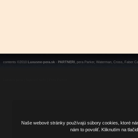
contents ©2010
Luxusne-pera.sk
-
PARTNERI
, pera Parker, Waterman, Cross, Faber Ca
Luxusní pera
|
Kapesní nože
|
Pera Parker
Naše webové stránky používajú súbory cookies, ktoré ná
nám to povoliť. Kliknutím na tlači