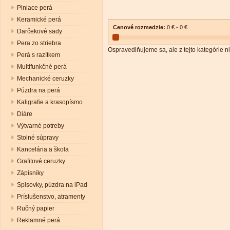
Plniace perá
Keramické perá
Cenové rozmedzie:
0 € - 0 €
Darčekové sady
Pera zo striebra
Ospravedlňujeme sa, ale z tejto kategórie ni
Perá s razítkem
Multifunkčné perá
Mechanické ceruzky
Púzdra na perá
Kaligrafie a krasopísmo
Diáre
Výtvarné potreby
Stolné súpravy
Kancelária a škola
Grafitové ceruzky
Zápisníky
Spisovky, púzdra na iPad
Príslušenstvo, atramenty
Ručný papier
Reklamné perá