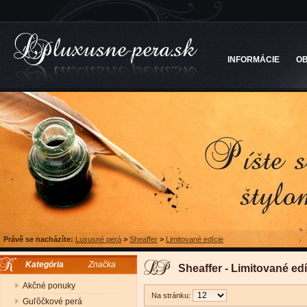
INFORMÁCIE
O
Právě se nacházíte:
Luxusné perá
>
Sheaffer
>
Limitované edície
Kategória
Značka
Sheaffer - Limitované edí
Akčné ponuky
Na stránku:
Guľôčkové perá