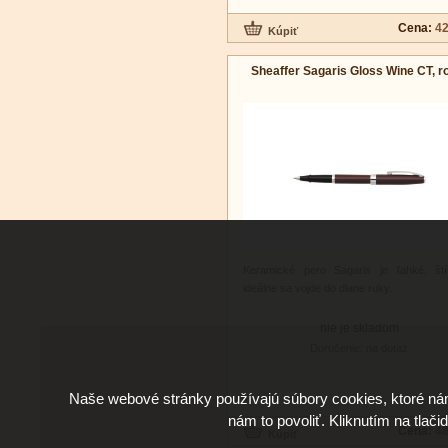
Cena:
42
Sheaffer Sagaris Gloss Wine CT, ro
Keramické pero Sagaris je ľahké, ští
ideálne sa vojde do dlane ruky.
nie je skladom
Doručenie: na dotaz
Naše webové stránky používajú súbory cookies, ktoré ná
nám to povoliť. Kliknutím na tlači
Cena:
48