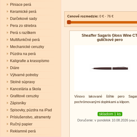
Plniace perá
Keramické perá
Cenové rozmedzie:
0 € - 76 €
Darčekové sady
Pera zo striebra
Perá s razítkem
Sheaffer Sagaris Gloss Wine CT
guličkové pero
Multifunkčné perá
Mechanické ceruzky
Púzdra na perá
Kaligrafie a krasopísmo
Diáre
Výtvarné potreby
Stolné súpravy
Kancelária a škola
Grafitové ceruzky
Vínovo lakované štíhle pero Saga
pochrómovanými doplnkami a klipom.
Zápisníky
Spisovky, púzdra na iPad
skladom 1 ks
Príslušenstvo, atramenty
Doručenie: v pondelok 10.08.2026
(viac 
Ručný papier
Reklamné perá