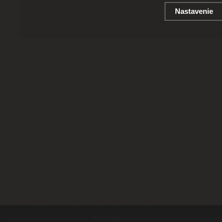
Nastavenie
contents ©2010
Luxusne-pera.sk
-
PARTNERI
, pera Parker, Waterman, Cross, Faber Ca