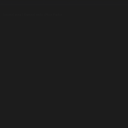
Luxusní pera
|
Kapesní nože
|
Pera Parker