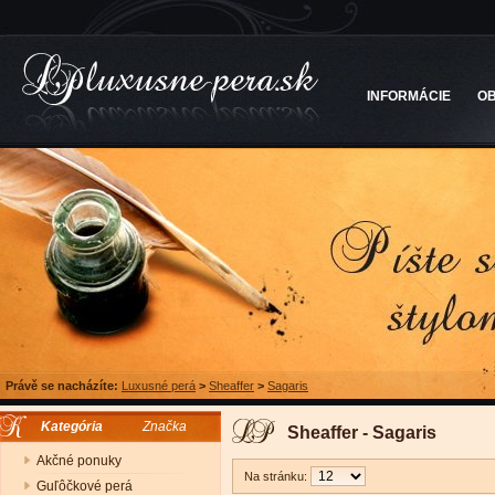
INFORMÁCIE
O
Právě se nacházíte:
Luxusné perá
>
Sheaffer
>
Sagaris
Kategória
Značka
Sheaffer - Sagaris
Akčné ponuky
Na stránku:
Guľôčkové perá