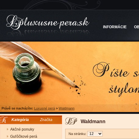
INFORMÁCIE
O
Právě se nacházíte:
Luxusné perá
>
Waldmann
Kategória
Značka
Waldmann
Akčné ponuky
Na stránku:
Guľôčkové perá