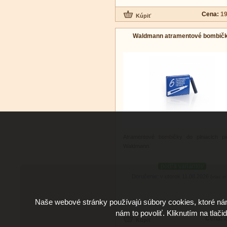
Cena:
19
Waldmann atramentové bombič
Atramentové bombičky do plniacich pi
Waldmann.
podľa variantov
Doručenie: v utorok 11.08.2026
(viac in
Naše webové stránky používajú súbory cookies, ktoré ná
nám to povoliť. Kliknutím na tlači
Cena:
2