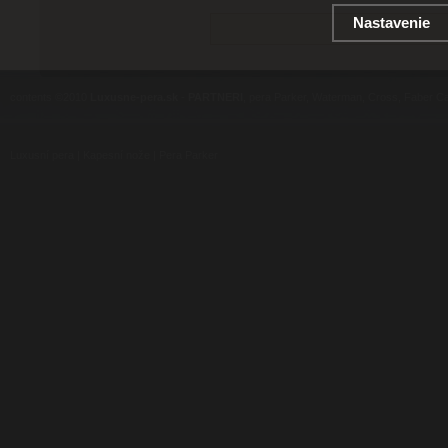
Nastavenie
contents ©2010
Luxusne-pera.sk
-
PARTNERI
, pera Parker, Waterman, Cross, Faber Ca
Luxusní pera
|
Kapesní nože
|
Pera Parker