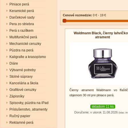
Plniace perá
Keramické perá
Cenové rozmedzie:
0 € - 19 €
Darčekové sady
Pera zo striebra
Perá s razítkem
Waldmann Black, čierny lahvičk
atrament
Multifunkčné perá
Mechanické ceruzky
Púzdra na perá
Kaligrafie a krasopísmo
Diáre
Výtvarné potreby
Stolné súpravy
Kancelária a škola
Grafitové ceruzky
Čierny atrament Waldmann vo fľašti
objemom 30 ml pre plniace perá.
Zápisníky
Spisovky, púzdra na iPad
skladom 11 ks
Príslušenstvo, atramenty
Doručenie: v utorok 11.08.2026
(viac in
Ručný papier
Reklamné perá