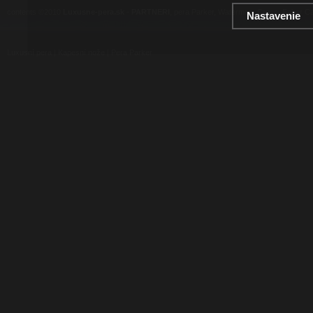
contents ©2010
Luxusne-pera.sk
-
PARTNERI
, pera Parker, Waterman, Cross, Faber Ca
Nastavenie
Luxusní pera
|
Kapesní nože
|
Pera Parker