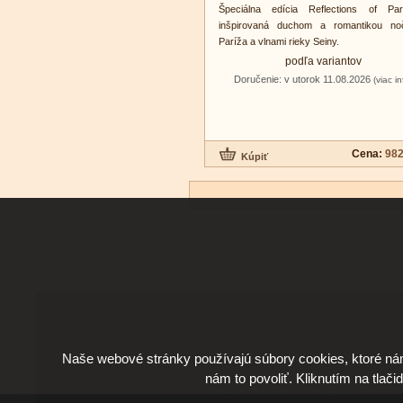
Špeciálna edícia Reflections of Par
inšpirovaná duchom a romantikou no
Paríža a vlnami rieky Seiny.
podľa variantov
Doručenie: v utorok 11.08.2026
(viac in
Cena:
982
Naše webové stránky používajú súbory cookies, ktoré ná
nám to povoliť. Kliknutím na tlači