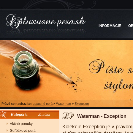
INFORMÁCIE
O
Právě se nacházíte:
Luxusné perá
>
Waterman
>
Exception
Kategória
Značka
Waterman - Exception
Akčné ponuky
Kolekcie Exception je v pravo
Guľôčkové perá