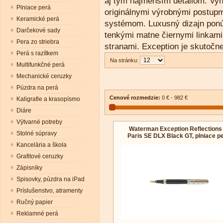
aj tým najmenším detailom. Vy
Plniace perá
originálnymi výrobnými postupm
Keramické perá
systémom. Luxusný dizajn ponúk
Darčekové sady
tenkými matne čiernymi linkami 
Pera zo striebra
stranami. Exception je skutočn
Perá s razítkem
Na stránku:
Multifunkčné perá
Mechanické ceruzky
Púzdra na perá
Cenové rozmedzie:
0 € - 982 €
Kaligrafie a krasopísmo
Diáre
Výtvarné potreby
Waterman Exception Reflections 
Stolné súpravy
Paris SE DLX Black GT, plniace p
Kancelária a škola
Grafitové ceruzky
Zápisníky
Spisovky, púzdra na iPad
Príslušenstvo, atramenty
Ručný papier
Reklamné perá