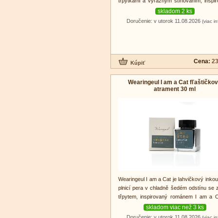
třpytkami a výrazným stínováním, inspi
dílem Path (Dojeong) od Ji Ha Ryun.
skladom 2 ks
Doručenie: v utorok 11.08.2026
(viac in
Cena:
23
Wearingeul I am a Cat fľaštičko
atrament 30 ml
Wearingeul I am a Cat je lahvičkový inkou
plnicí pera v chladně šedém odstínu se 
třpytem, inspirovaný románem I am a 
Natsume Sosekiho.
skladom viac než 3 ks
Doručenie: v utorok 11.08.2026
(viac in