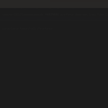
contents ©2010
Luxusne-pera.sk
-
PARTNERI
, pera Parker, Waterman, Cross, Faber Ca
Luxusní pera
|
Kapesní nože
|
Pera Parker