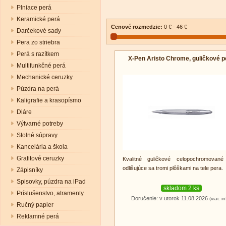
Plniace perá
Keramické perá
Cenové rozmedzie:
0 € - 46 €
Darčekové sady
Pera zo striebra
Perá s razítkem
X-Pen Aristo Chrome, guličkové p
Multifunkčné perá
Mechanické ceruzky
Púzdra na perá
Kaligrafie a krasopísmo
Diáre
Výtvarné potreby
Stolné súpravy
Kancelária a škola
Grafitové ceruzky
Kvalitné guličkové celopochromované
odlišujúce sa tromi plôškami na tele pera.
Zápisníky
Spisovky, púzdra na iPad
skladom 2 ks
Príslušenstvo, atramenty
Doručenie: v utorok 11.08.2026
(viac in
Ručný papier
Reklamné perá