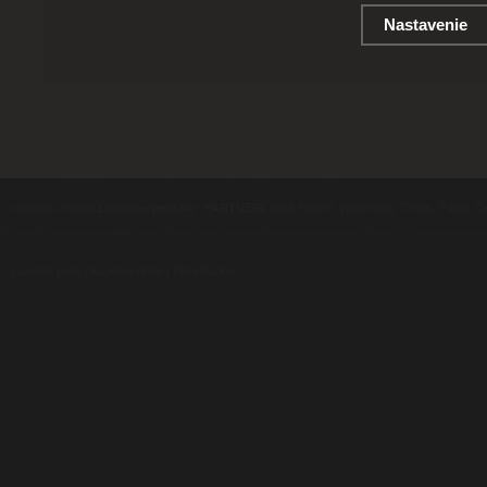
Nastavenie
contents ©2010
Luxusne-pera.sk
-
PARTNERI
, pera Parker, Waterman, Cross, Faber Ca
Luxusní pera
|
Kapesní nože
|
Pera Parker