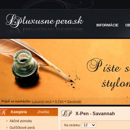
INFORMÁCIE
O
Právě se nacházíte:
Luxusné perá
>
X-Pen
>
Savannah
Kategória
Značka
X-Pen - Savannah
Akčné ponuky
Na stránku:
Guľôčkové perá