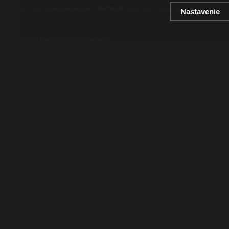
contents ©2010
Luxusne-pera.sk
-
PARTNERI
, pera Parker, Waterman, Cross, Faber Ca
Nastavenie
Luxusní pera
|
Kapesní nože
|
Pera Parker