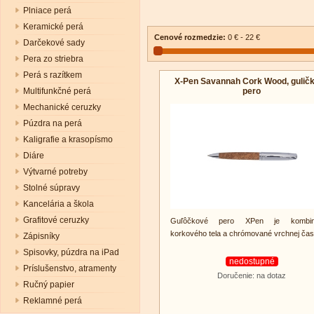
Plniace perá
Keramické perá
Cenové rozmedzie:
0 € - 22 €
Darčekové sady
Pera zo striebra
Perá s razítkem
X-Pen Savannah Cork Wood, gulič
pero
Multifunkčné perá
Mechanické ceruzky
Púzdra na perá
Kaligrafie a krasopísmo
Diáre
Výtvarné potreby
Stolné súpravy
Kancelária a škola
Grafitové ceruzky
Guľôčkové pero XPen je kombin
korkového tela a chrómované vrchnej čast
Zápisníky
Spisovky, púzdra na iPad
nedostupné
Príslušenstvo, atramenty
Doručenie: na dotaz
Ručný papier
Reklamné perá