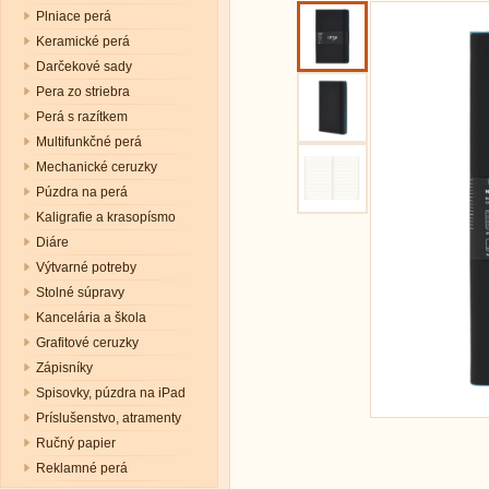
Plniace perá
Keramické perá
Darčekové sady
Pera zo striebra
Perá s razítkem
Multifunkčné perá
Mechanické ceruzky
Púzdra na perá
Kaligrafie a krasopísmo
Diáre
Výtvarné potreby
Stolné súpravy
Kancelária a škola
Grafitové ceruzky
Zápisníky
Spisovky, púzdra na iPad
Príslušenstvo, atramenty
Ručný papier
Reklamné perá