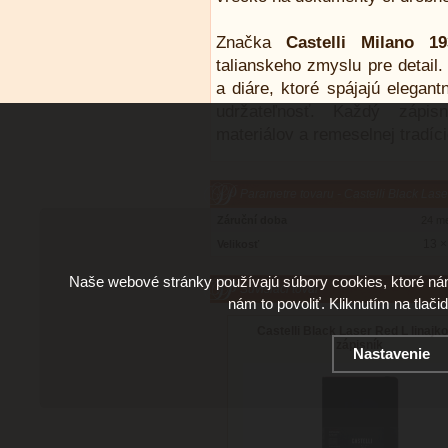
Značka
Castelli Milano 19
talianskeho zmyslu pre detail
a diáre, ktoré spájajú elegan
udržateľnosť. Každý zápis
materiálov a remeselnej tradíc
Parametre tovaru - Castelli Black Lase
Záruční doba
24 m
13 ×
Velikosť
Naše webové stránky používajú súbory cookies, ktoré ná
Súvisiaci tovar
nám to povoliť. Kliknutím na tlači
Castelli Black Laser Red L linajk
zápisník
Nastavenie