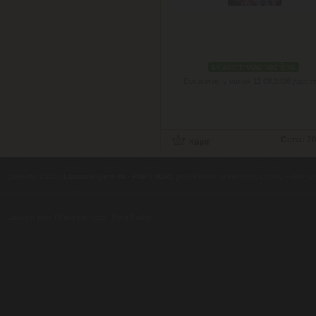
skladom viac než 3 ks
Doručenie: v utorok 11.08.2026
(viac in
Cena:
20
contents ©2010
Luxusne-pera.sk
-
PARTNERI
, pera Parker, Waterman, Cross, Faber Ca
Luxusní pera
|
Kapesní nože
|
Pera Parker