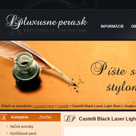
INFORMÁCIE
O
Právě se nacházíte:
Luxusné perá
>
Castelli
>
Castelli Black Laser Light Blue L linajko
Kategória
Značka
Castelli Black Laser Ligh
Akčné ponuky
Guľôčkové perá