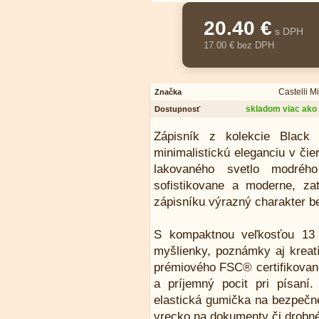
20.40 €
s DPH
17.00 € bez DPH
Castelli M
Značka
skladom viac ako 
Dostupnosť
Zápisník z kolekcie Black 
minimalistickú eleganciu v čie
lakovaného svetlo modréh
sofistikovane a moderne, zat
zápisníku výrazný charakter be
S kompaktnou veľkosťou 13 
myšlienky, poznámky aj kreat
prémiového FSC® certifikované
a príjemný pocit pri písaní.
elastická gumička na bezpečné
vrecko na dokumenty či drobn