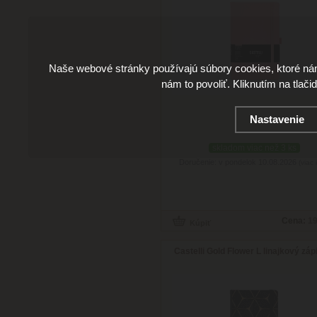
Naše webové stránky používajú súbory cookies, ktoré ná
nám to povoliť. Kliknutím na tlači
Nastavenie
skladom viac než 3 ks
Doručenie: v pondelok 10.08.2026
(viac 
Cena:
19
Castelli Gold Flower L linajkový záp