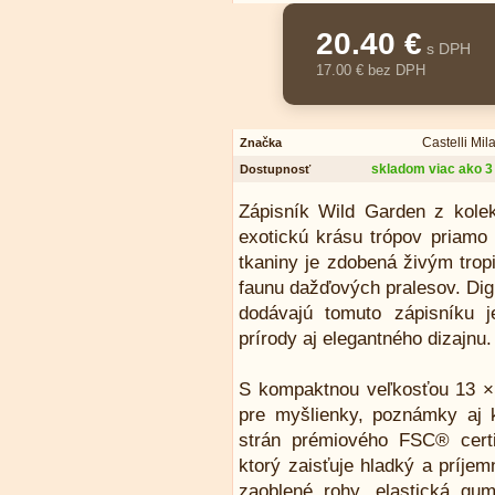
20.40 €
s DPH
17.00 € bez DPH
Castelli Mil
Značka
skladom viac ako 3
Dostupnosť
Zápisník Wild Garden z kolek
exotickú krásu trópov priamo
tkaniny je zdobená živým trop
faunu dažďových pralesov. Digi
dodávajú tomuto zápisníku j
prírody aj elegantného dizajnu.
S kompaktnou veľkosťou 13 × 
pre myšlienky, poznámky aj 
strán prémiového FSC® cert
ktorý zaisťuje hladký a príjem
zaoblené rohy, elastická gum