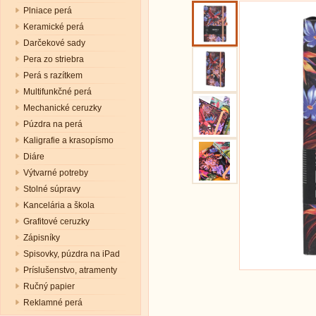
Plniace perá
Keramické perá
Darčekové sady
Pera zo striebra
Perá s razítkem
Multifunkčné perá
Mechanické ceruzky
Púzdra na perá
Kaligrafie a krasopísmo
Diáre
Výtvarné potreby
Stolné súpravy
Kancelária a škola
Grafitové ceruzky
Zápisníky
Spisovky, púzdra na iPad
Príslušenstvo, atramenty
Ručný papier
Reklamné perá