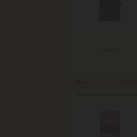
neznáma
Cena:
20
Castelli Lace Heart L linajkový záp