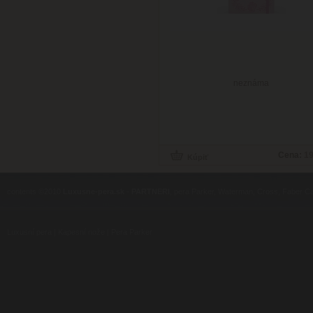
neznáma
Cena:
19
contents ©2010
Luxusne-pera.sk
-
PARTNERI
, pera Parker, Waterman, Cross, Faber Ca
Luxusní pera
|
Kapesní nože
|
Pera Parker