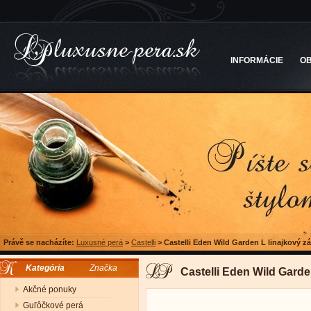
INFORMÁCIE
O
Právě se nacházíte:
Luxusné perá
>
Castelli
>
Castelli Eden Wild Garden L linajkový z
Kategória
Značka
Castelli Eden Wild Garde
Akčné ponuky
Guľôčkové perá