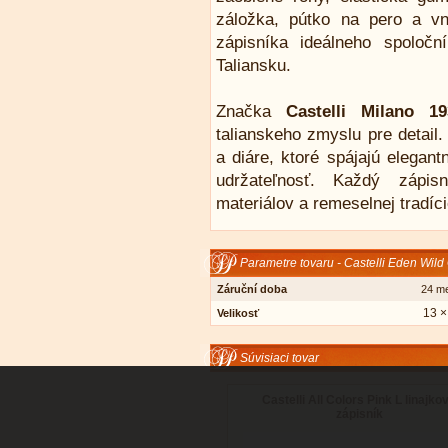
záložka, pútko na pero a vn
zápisníka ideálneho spoloč
Taliansku.
Značka
Castelli Milano 19
talianskeho zmyslu pre detail
a diáre, ktoré spájajú elegan
udržateľnosť. Každý zápis
materiálov a remeselnej tradíc
Parametre tovaru - Castelli Eden Wild
Záruční doba
24 m
13 ×
Velikosť
Súvisiaci tovar
Castelli All Colors Pink L linajko
zápisník