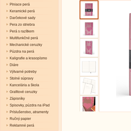
Plniace perá
Keramické perá
Darčekové sady
Pera zo striebra
Perá s razítkem
Multifunkčné perá
Mechanické ceruzky
Púzdra na perá
Kaligrafie a krasopísmo
Diáre
Výtvarné potreby
Stolné súpravy
Kancelária a škola
Grafitové ceruzky
Zápisníky
Spisovky, púzdra na iPad
Príslušenstvo, atramenty
Ručný papier
Reklamné perá