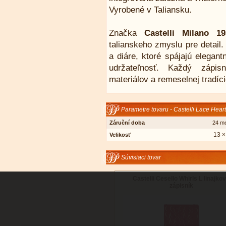
Vyrobené v Taliansku.
Značka
Castelli Milano 19
talianskeho zmyslu pre detail
a diáre, ktoré spájajú elegan
udržateľnosť. Každý zápis
materiálov a remeselnej tradíc
Parametre tovaru - Castelli Lace Heart
Záruční doba
24 m
13 ×
Velikosť
Súvisiaci tovar
Castelli Cesello Whirls L linajko
zápisník