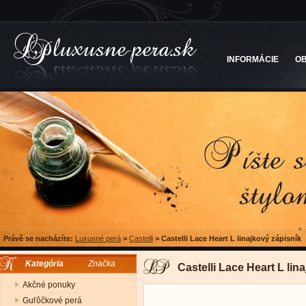
INFORMÁCIE
O
Právě se nacházíte:
Luxusné perá
>
Castelli
>
Castelli Lace Heart L linajkový zápisník
Kategória
Značka
Castelli Lace Heart L lin
Akčné ponuky
Guľôčkové perá