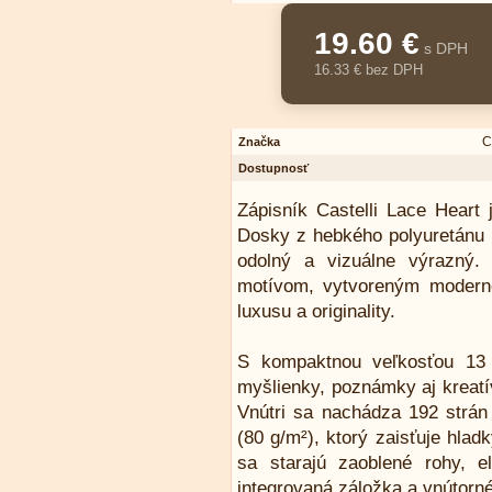
19.60 €
s DPH
16.33 € bez DPH
C
Značka
Dostupnosť
Zápisník Castelli Lace Heart 
Dosky z hebkého polyuretánu b
odolný a vizuálne výrazný.
motívom, vytvoreným moderno
luxusu a originality.
S kompaktnou veľkosťou 13 
myšlienky, poznámky aj kreatí
Vnútri sa nachádza 192 strán
(80 g/m²), ktorý zaisťuje hladk
sa starajú zaoblené rohy, e
integrovaná záložka a vnútorn