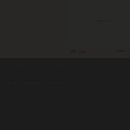
neznáma
Cena:
20
contents ©2010
Luxusne-pera.sk
-
PARTNERI
, pera Parker, Waterman, Cross, Faber Ca
Luxusní pera
|
Kapesní nože
|
Pera Parker