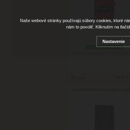
Naše webové stránky používajú súbory cookies, ktoré ná
nám to povoliť. Kliknutím na tlači
Nastavenie
skladom viac než 3 ks
Doručenie: v pondelok 10.08.2026
(viac 
Cena:
27
Castelli Gold Arch L linajkový zápi