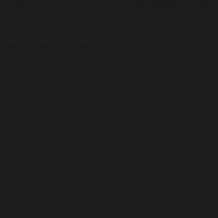
contents ©2010
Luxusne-pera.sk
-
PARTNERI
, pera Parker, Waterman, Cross, Faber Ca
Luxusní pera
|
Kapesní nože
|
Pera Parker