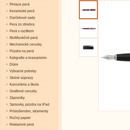
Plniace perá
Keramické perá
Darčekové sady
Pera zo striebra
Perá s razítkem
Multifunkčné perá
Mechanické ceruzky
Púzdra na perá
Kaligrafie a krasopísmo
Diáre
Výtvarné potreby
Stolné súpravy
Kancelária a škola
Grafitové ceruzky
Zápisníky
Spisovky, púzdra na iPad
Príslušenstvo, atramenty
Ručný papier
Reklamné perá