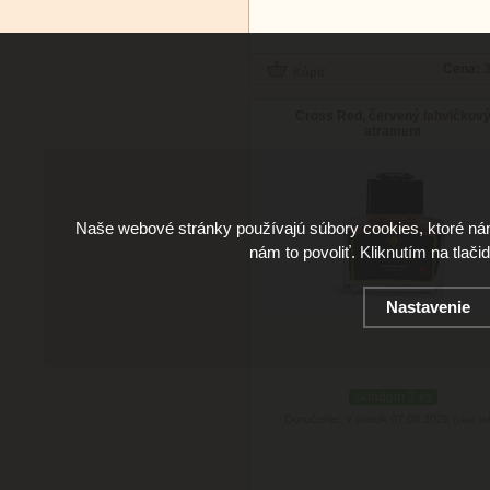
Cena:
3
Cross Red, červený lahvičkov
atrament
Naše webové stránky používajú súbory cookies, ktoré ná
nám to povoliť. Kliknutím na tlači
Nastavenie
skladom 2 ks
Doručenie: v piatok 07.08.2026
(viac in