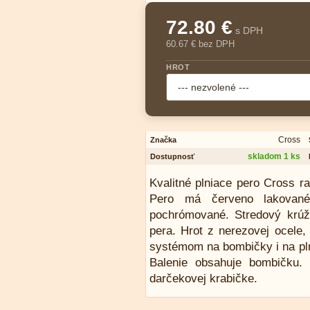
72.80 €
s DPH
60.67 € bez DPH
HROT
Cross
Značka
skladom 1 ks
Dostupnosť
Kvalitné plniace pero Cross r
Pero má červeno lakované
pochrómované. Stredový krúž
pera. Hrot z nerezovej ocele,
systémom na bombičky i na pln
Balenie obsahuje bombičku.
darčekovej krabičke.