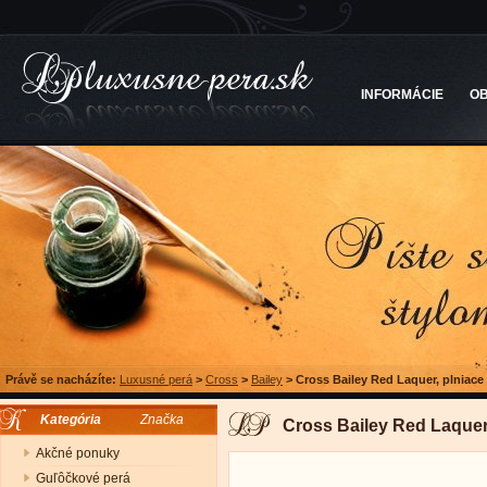
INFORMÁCIE
O
Právě se nacházíte:
Luxusné perá
>
Cross
>
Bailey
>
Cross Bailey Red Laquer, plniace
Kategória
Značka
Cross Bailey Red Laquer
Akčné ponuky
Guľôčkové perá