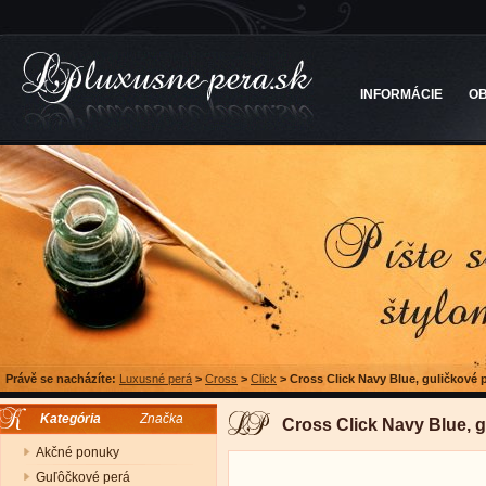
INFORMÁCIE
O
Právě se nacházíte:
Luxusné perá
>
Cross
>
Click
>
Cross Click Navy Blue, guličkové 
Kategória
Značka
Cross Click Navy Blue, 
Akčné ponuky
Guľôčkové perá