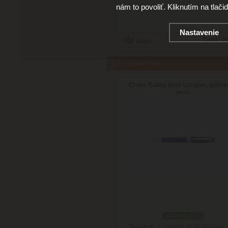
nám to povoliť. Kliknutím na tlači
Nastavenie
Cena:
18
Súvisiaci tovar
Cross Bailey Blue Lacquer, gulič
pero
skladom 1 ks
Doručenie: v pondelok 10.08.2026
(viac 