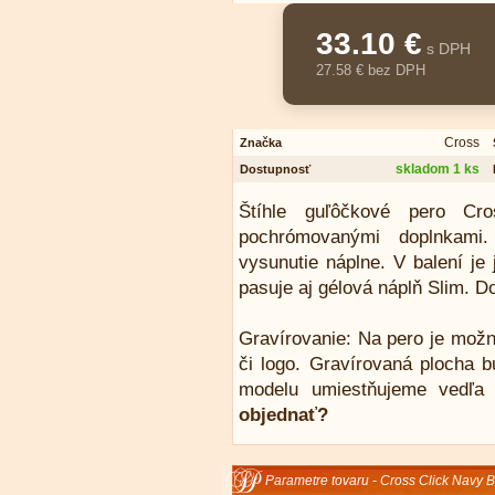
33.10 €
s DPH
27.58 € bez DPH
Cross
Značka
skladom 1 ks
Dostupnosť
Štíhle guľôčkové pero Cr
pochrómovanými doplnkami.
vysunutie náplne. V balení je
pasuje aj gélová náplň Slim. D
Gravírovanie: Na pero je mož
či logo. Gravírovaná plocha b
modelu umiestňujeme vedľa 
objednať?
Parametre tovaru - Cross Click Navy B