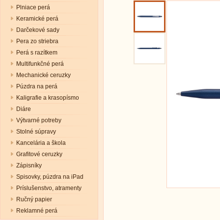
Plniace perá
Keramické perá
Darčekové sady
Pera zo striebra
Perá s razítkem
Multifunkčné perá
Mechanické ceruzky
Púzdra na perá
Kaligrafie a krasopísmo
Diáre
Výtvarné potreby
Stolné súpravy
Kancelária a škola
Grafitové ceruzky
Zápisníky
Spisovky, púzdra na iPad
Príslušenstvo, atramenty
Ručný papier
Reklamné perá