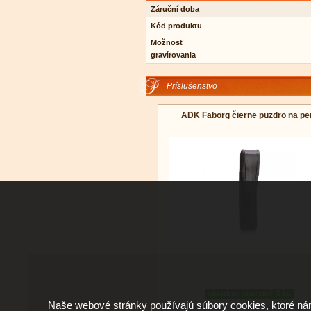
Záruční doba
Kód produktu
Možnosť
gravírovania
Príslušenstvo
ADK Faborg čierne puzdro na pe
skladom viac než 3 ks
Naše webové stránky používajú súbory cookies, ktoré ná
Doručenie: v pondelok 10.08.2026
(viac 