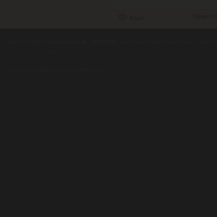
Cena:
33
contents ©2010
Luxusne-pera.sk
-
PARTNERI
, pera Parker, Waterman, Cross, Faber Ca
Luxusní pera
|
Kapesní nože
|
Pera Parker