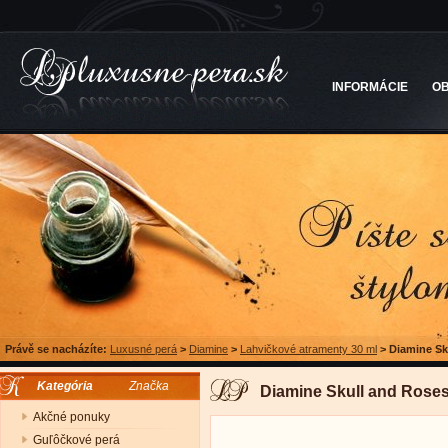
INFORMÁCIE
O
Právě se nacházíte:
Luxusné perá
>
Diamine
>
Lahvičkové atramenty 30 ml
>
Diamine Sk
Kategória
Značka
Diamine Skull and Roses,
Akčné ponuky
Guľôčkové perá