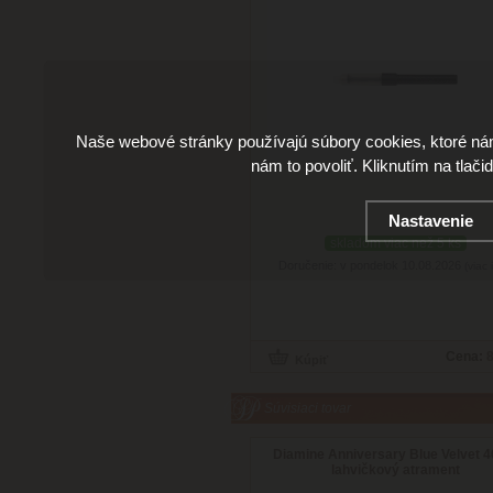
Naše webové stránky používajú súbory cookies, ktoré ná
nám to povoliť. Kliknutím na tlači
Nastavenie
skladom viac než 5 ks
Doručenie: v pondelok 10.08.2026
(viac 
Cena:
8
Súvisiaci tovar
Diamine Anniversary Blue Velvet 4
lahvičkový atrament