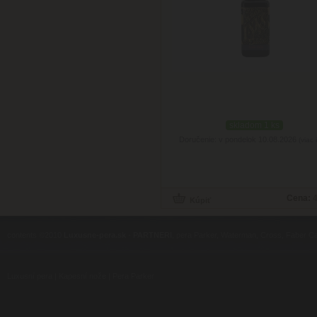
skladom 1 ks
Doručenie: v pondelok 10.08.2026
(viac 
Cena:
4
contents ©2010
Luxusne-pera.sk
-
PARTNERI
, pera Parker, Waterman, Cross, Faber Ca
Luxusní pera
|
Kapesní nože
|
Pera Parker