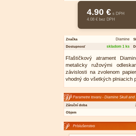
4.90 €
s DPH
4.08 € bez DPH
Diamine
Značka
S
skladom 1 ks
Dostupnosť
D
Fľaštičkový atrament Diami
metalicky ružovými odleska
závislosti na zvolenom papier
vhodný do všetkých plniacich p
Parametre tovaru - Diamine Skull and 
Záruční doba
Objem
Príslušenstvo