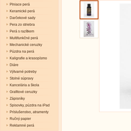
Plniace perá
Keramické perá
Darčekové sady
Pera zo striebra
Perá s razítkem
Multifunkčné perá
Mechanické ceruzky
Púzdra na perá
Kaligrafie a krasopísmo
Diáre
Výtvarné potreby
Stolné súpravy
Kancelária a škola
Grafitové ceruzky
Zápisníky
Spisovky, púzdra na iPad
Príslušenstvo, atramenty
Ručný papier
Reklamné perá