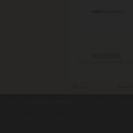
podľa variantov
Doručenie: v utorok 11.08.2026
(viac in
Cena:
85
contents ©2010
Luxusne-pera.sk
-
PARTNERI
, pera Parker, Waterman, Cross, Faber Ca
Luxusní pera
|
Kapesní nože
|
Pera Parker