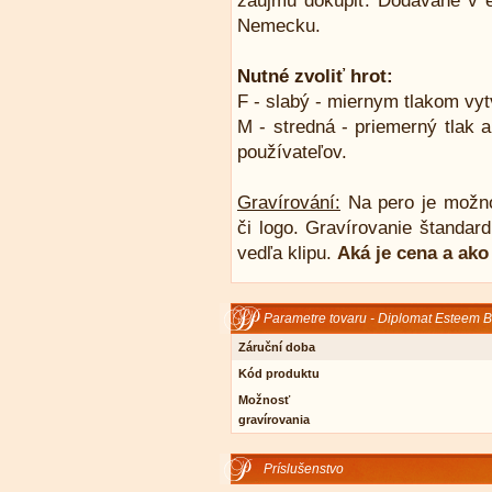
záujmu dokúpiť. Dodávané v e
Nemecku.
Nutné zvoliť hrot:
F - slabý - miernym tlakom vyt
M - stredná - priemerný tlak a
používateľov.
Gravírování:
Na pero je možn
či logo. Gravírovanie štandar
vedľa klipu.
Aká je cena a ako
Parametre tovaru - Diplomat Esteem B
Záruční doba
Kód produktu
Možnosť
gravírovania
Príslušenstvo