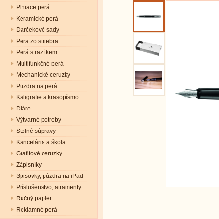
Plniace perá
Keramické perá
Darčekové sady
Pera zo striebra
Perá s razítkem
Multifunkčné perá
Mechanické ceruzky
Púzdra na perá
Kaligrafie a krasopísmo
Diáre
Výtvarné potreby
Stolné súpravy
Kancelária a škola
Grafitové ceruzky
Zápisníky
Spisovky, púzdra na iPad
Príslušenstvo, atramenty
Ručný papier
Reklamné perá