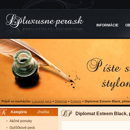
INFORMÁCIE
O
Právě se nacházíte:
Luxusné perá
>
Diplomat
>
Esteem
>
Diplomat Esteem Black, plnia
Kategória
Značka
Diplomat Esteem Black, 
Akčné ponuky
Guľôčkové perá