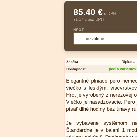
85.40 €
s DPH
71.17 € bez DPH
HROT
Diplomat
Značka
podľa variantov
Dostupnosť
Elegantné plniace pero neme
viečko s lesklým, viacvrstvo
Hrot je vyrobený z nerezovej o
Viečko je nasadzovacie. Pero 
písať dlhé hodiny bez únavy ru
Je vybavené systémom na 
Štandardne je v balení 1 mod