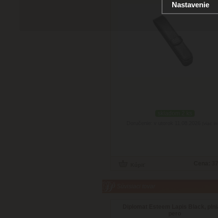
Nastavenie
skladom 2 ks
Doručenie: v utorok 11.08.2026
(viac in
Cena:
37
Súvisiaci tovar
Diplomat Esteem Lapis Black, pln
pero