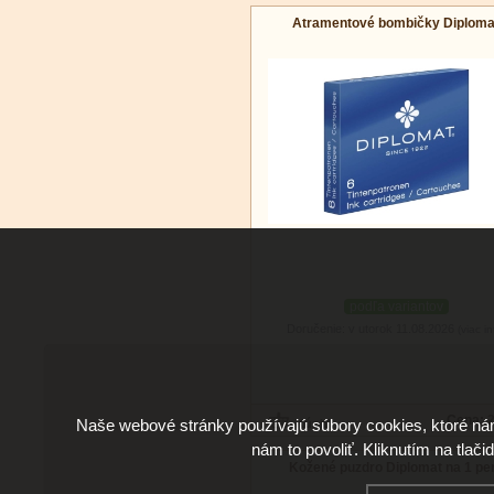
Atramentové bombičky Diploma
podľa variantov
Doručenie: v utorok 11.08.2026
(viac in
Cena:
2
Naše webové stránky používajú súbory cookies, ktoré ná
nám to povoliť. Kliknutím na tlači
Kožené puzdro Diplomat na 1 pe