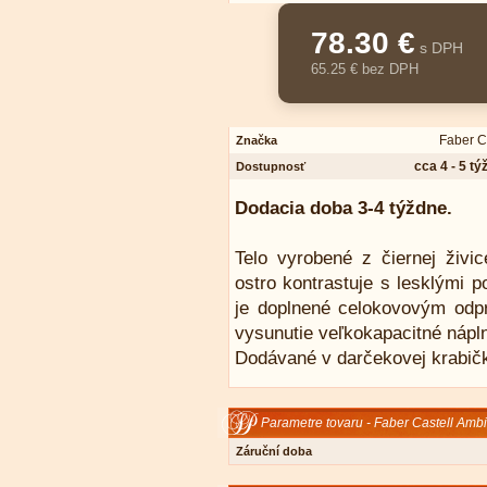
78.30 €
s DPH
65.25 € bez DPH
Faber C
Značka
cca 4 - 5 t
Dostupnosť
Dodacia doba 3-4 týždne.
Telo vyrobené z čiernej živ
ostro kontrastuje s lesklými
je doplnené celokovovým od
vysunutie veľkokapacitné nápl
Dodávané v darčekovej krabič
Parametre tovaru - Faber Castell Amb
Záruční doba