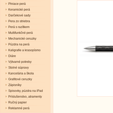
Plniace perá
Keramické perá
Darčekové sady
Pera zo striebra
Perá s razítkem
Multifunkčné perá
Mechanické ceruzky
Púzdra na perá
Kaligrafie a krasopísmo
Diáre
Výtvarné potreby
Stolné súpravy
Kancelária a škola
Grafitové ceruzky
Zápisníky
Spisovky, púzdra na iPad
Príslušenstvo, atramenty
Ručný papier
Reklamné perá