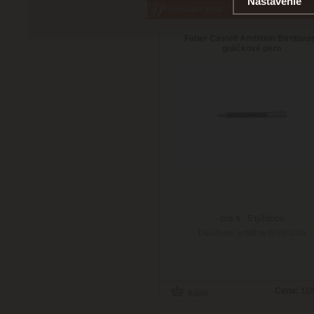
Nastavenie
Súvisiaci tovar
Faber Castell Ambition Birnbau
guličkové pero
cca 4 - 5 týždňov
Doručenie: približne 08.09.2026
Cena:
110