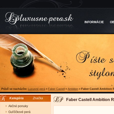
INFORMÁCIE
O
Právě se nacházíte:
Luxusné perá
>
Faber Castell
>
Ambition
>
Faber Castell Ambition
Kategória
Značka
Faber Castell Ambition 
Akčné ponuky
Guľôčkové perá