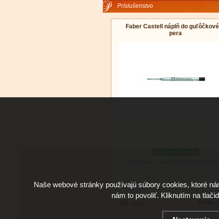
Príslušenstvo
Faber Castell náplň do guľôčkov
pera
podľa variantov
Doručenie: v utorok 11.08.2026
(viac in
Naše webové stránky používajú súbory cookies, ktoré ná
nám to povoliť. Kliknutím na tlači
Cena:
3