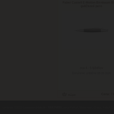
Faber Castell E-Motion Birnbaum B
guličkové pero
cca 4 - 5 týždňov
Doručenie: približne 08.09.2026
Cena:
73
contents ©2010
Luxusne-pera.sk
-
PARTNERI
, pera Parker, Waterman, Cross, Faber Ca