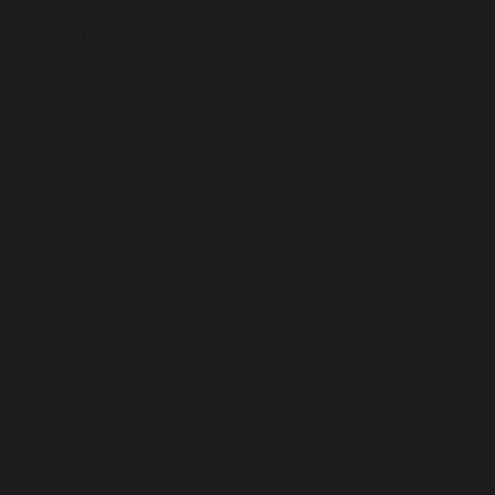
Luxusní pera
|
Kapesní nože
|
Pera Parker