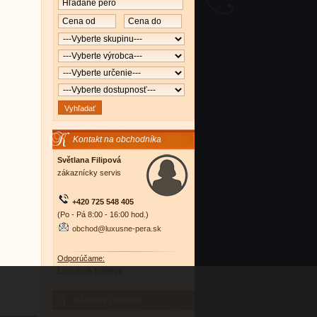
Kontakt na obchodníka
Světlana Filipová
zákaznícky servis
+420 725 548 405
(Po - Pá 8:00 - 16:00 hod.)
obchod@luxusne-pera.sk
Odporúčame:
Luxusné holenie
Nákupný poradca