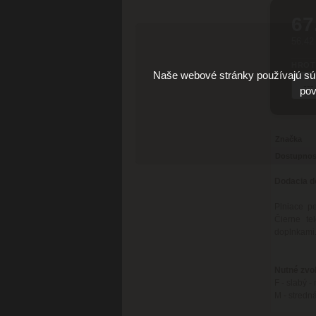
67
56.42
HROT
Naše webové stránky používajú súb
pov
Značka
Dostupnos
Dodacia d
Plniace pe
Čierne te
doplnkami
Nutné zvol
F - slabý 
M - stredná