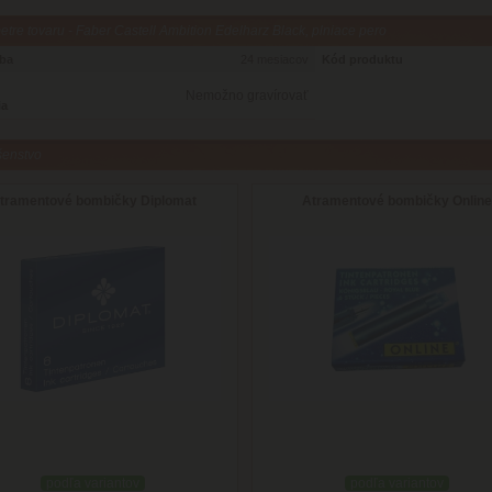
tre tovaru - Faber Castell Ambition Edelharz Black, plniace pero
oba
24 mesiacov
Kód produktu
Nemožno gravírovať
ia
šenstvo
tramentové bombičky Diplomat
Atramentové bombičky Online
podľa variantov
podľa variantov