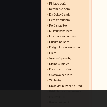
Plniace perá
Keramické perá
Darčekové sady
Pera zo striebra
Perá s razítkem
Multifunkčné perá
Mechanické ceruzky
Púzdra na perá
Kaligrafie a krasopísmo
Diáre
Výtvarné potreby
Stolné súpravy
Kancelária a škola
Grafitové ceruzky
Zápisníky
Spisovky, púzdra na iPad
Príslušenstvo, atramenty
Ručný papier
Reklamné perá