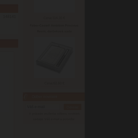
148141
Cena:
114.20 €
Faber-Castell Ambition Precious
Resin, darčeková sada
Cena:
62.60 €
Odber noviniek
V prípade zrušenia odberu noviniek
zadajte Váš e-mail a potvrďte.