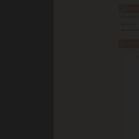
Parame
Záruční d
Možnosť
gravírovan
Príslu
A