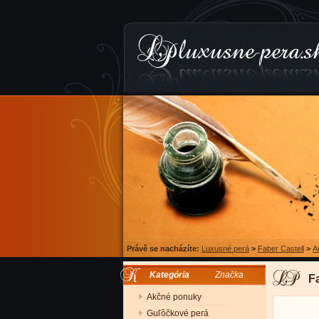
Právě se nacházíte:
Luxusné perá
>
Faber Castell
>
A
Kategória
Značka
F
Akčné ponuky
Guľôčkové perá