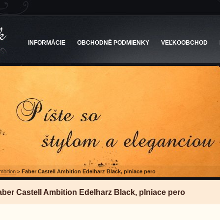
INFORMÁCIE
OBCHODNÉ PODMIENKY
VEĽKOOBCHOD
mbition
>
Faber Castell Ambition Edelharz Black, plniace pero
aber Castell Ambition Edelharz Black, plniace pero