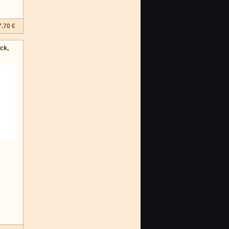
7.70 €
ck,