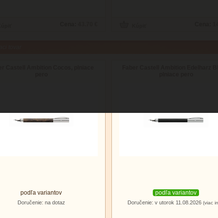
Cena:
43.70 €
Cena:
1
aci tovar
r Castell Ambition Cocos, plniace
Faber Castell Ambition Edelharz B
pero
plniace pero
podľa variantov
podľa variantov
Doručenie: na dotaz
Doručenie: v utorok 11.08.2026
(viac i