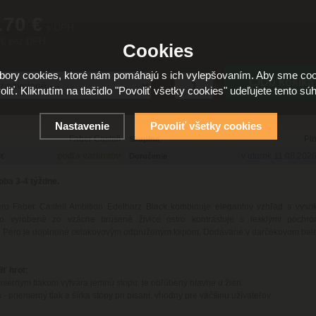
.70 €
s DPH
 € bez DPH
Cookies
ory cookies, ktoré nám pomáhajú s ich vylepšovaním. Aby sme coo
Do košíka
ks
oliť. Kliknutím na tlačidlo "Povoliť všetky cookies" udeľujete tento súh
Nastavenie
Povoliť všetky cookies
Faber Castell
Pl
Skupina
podľa variantov
v utorok 11.08.202
ť
Doručenie
oba 3-4 týždne.
ro Faber Castell Ambition Edelharz Black kombinuje elegantný vzhľad a vysokú
lo vyrobené zo vzácne brúsené živice ostro kontrastuje s lesklými pochr
. Pero je doplnené celokovovým odpruženým klipom. Dodávané v darčekovom bale
iť hrot:
- miernym tlakom vytvára jemnú stopu, je obľúbený hlavne u žien
 - priemerný tlak a šírka stopy pri písaní, vhodný pre väčšinu užívateľov.