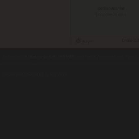
podľa variantov
Doručenie: na dotaz
Cena:
112
contents ©2010
Luxusne-pera.sk
-
PARTNERI
, pera Parker, Waterman, Cross, Faber Ca
Luxusní pera
|
Kapesní nože
|
Pera Parker