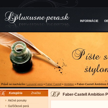
INFORMÁCIE
O
Právě se nacházíte:
Luxusné perá
>
Faber Castell
>
Ambition
>
Faber-Castell Ambition 
Kategória
Značka
Faber-Castell Ambition 
Akčné ponuky
Guľôčkové perá