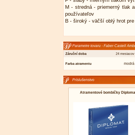
F - slabý - miernym tlakom vyt
M - stredná - priemerný tlak a
používateľov
B - široký - väčší oblý hrot pre
Parametre tovaru - Faber-Castell Amb
Záruční doba
24 mesiacov
modrá
Farba atramentu
Príslušenstvo
Atramentové bombičky Diploma