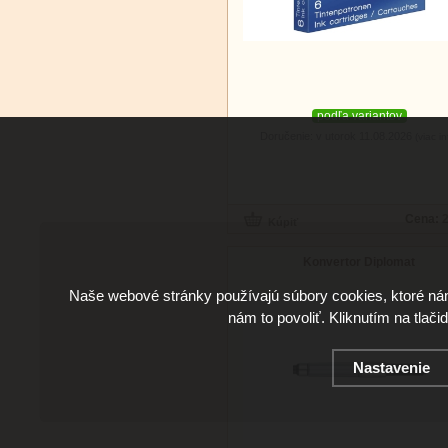
podľa variantov
Doručenie: v utorok 11.08.2026
(viac in
Cena:
2
Konvertor Diplomat
Naše webové stránky používajú súbory cookies, ktoré ná
nám to povoliť. Kliknutím na tlači
Nastavenie