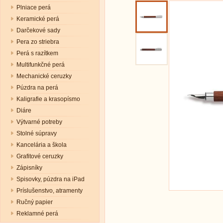
Plniace perá
Keramické perá
Darčekové sady
Pera zo striebra
Perá s razítkem
Multifunkčné perá
Mechanické ceruzky
Púzdra na perá
Kaligrafie a krasopísmo
Diáre
Výtvarné potreby
Stolné súpravy
Kancelária a škola
Grafitové ceruzky
Zápisníky
Spisovky, púzdra na iPad
Príslušenstvo, atramenty
Ručný papier
Reklamné perá