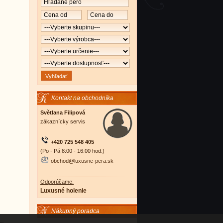
Kontakt na obchodníka
Světlana Filipová
zákaznícky servis
+420 725 548 405
(Po - Pá 8:00 - 16:00 hod.)
obchod@luxusne-pera.sk
Odporúčame:
Luxusné holenie
Nákupný poradca