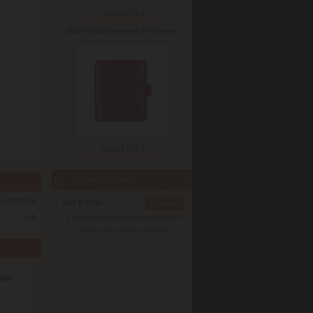
Cena:
83.10 €
Diár Filofax Metropol A5 červený
Cena:
71.70 €
Odber noviniek
syntetika
A5
V prípade zrušenia odberu noviniek
zadajte Váš e-mail a potvrďte.
ips