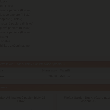
áložka
 (4 listy)
kované papiere (8 listov)
čekové papiere (4 listy)
 papiere (8 listov)
jkované papiere (8 listov)
jkové papiere (8 listov)
ované papiere (8 listov)
listov)
 obálka
ýlky v zložení náplne
tre tovaru - Diár Filofax Confetti Rose Quartz A5
oba
24 mesiacov
Materiál
028736
ktu
Velikosť
šenstvo
ofax A5 linajkový papier, biely, 25
Filofax Garden Dusk, púzdro na z
listov
osobné/A5