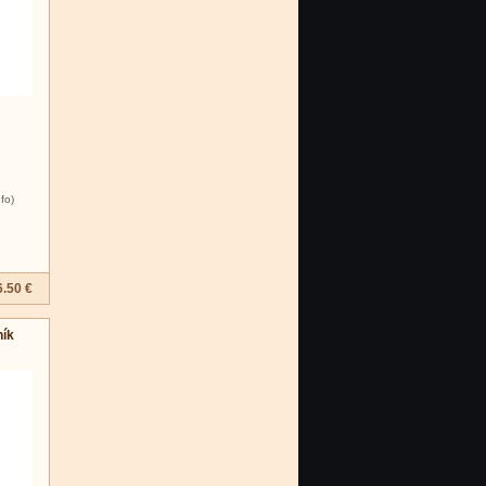
nfo)
6.50 €
ník