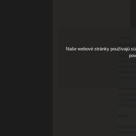
Značka
Dostupnos
Naše webové stránky používajú súb
pov
Plánujte s
pokropia V
bielymi ko
formát pa
českým a s
Vlastnosti
Krúžková 
Ľavá vnúto
Pravá vnút
Náplň:
kalendár t
krémové r