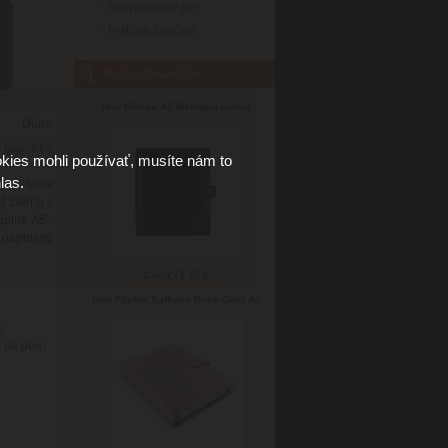
Gravirovanie per
História značiek
Najpredávanejšie
Diár Filofax A5 Metropol čierny
Diáre
6
(viac info)
kies mohli používať, musíte nám to
las.
drzé farby
ť čierna s
áplne A5 -
 naplnený
Cena:
71.70 €
Diár Filofax Saffiano Rose Gold A5
o
o na pero