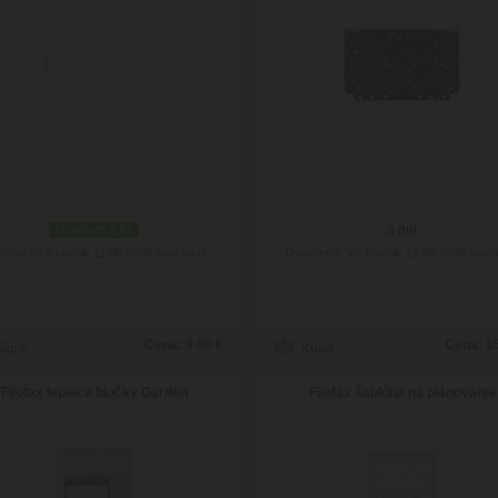
skladom 2 ks
3 dni
ručenie: v utorok 11.08.2026
Doručenie: vo štvrtok 13.08.2026
(viac info)
(viac 
Cena:
9.00 €
Cena:
1
Filofax lepiace bločky Garden
Filofax šablóna na plánovanie