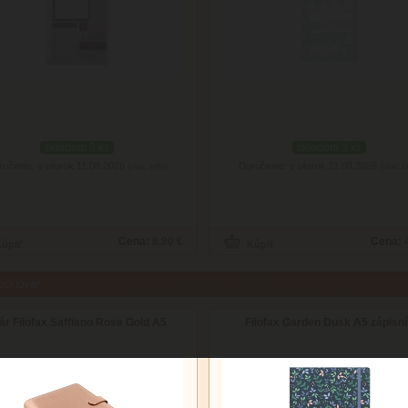
skladom 3 ks
skladom 3 ks
ručenie: v utorok 11.08.2026
Doručenie: v utorok 11.08.2026
(viac info)
(viac i
Cena:
8.90 €
Cena:
aci tovar
ár Filofax Saffiano Rose Gold A5
Filofax Garden Dusk A5 zápisn