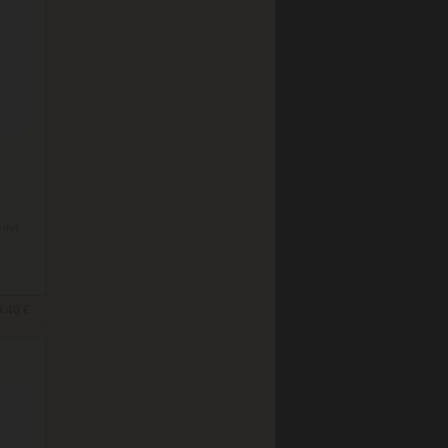
info)
5.40 €