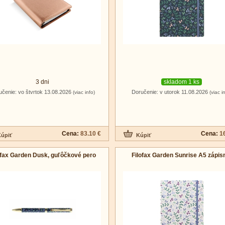
3 dni
skladom 1 ks
učenie: vo štvrtok 13.08.2026
Doručenie: v utorok 11.08.2026
(viac info)
(viac i
Cena:
83.10 €
Cena:
1
ofax Garden Dusk, guľôčkové pero
Filofax Garden Sunrise A5 zápis