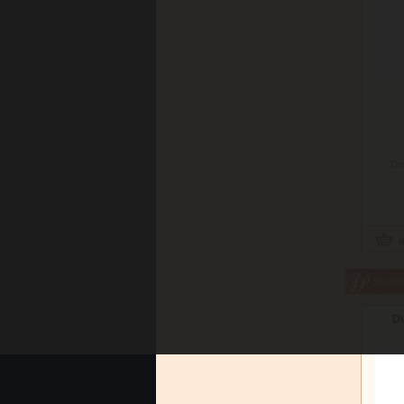
Do
Súvisi
Di