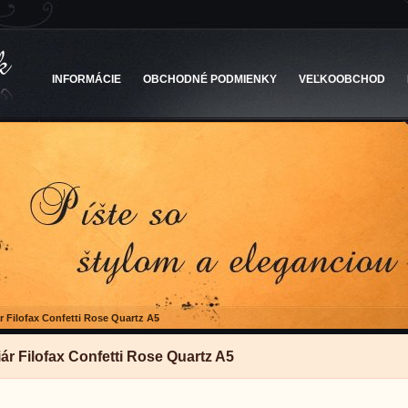
INFORMÁCIE
OBCHODNÉ PODMIENKY
VEĽKOOBCHOD
r Filofax Confetti Rose Quartz A5
iár Filofax Confetti Rose Quartz A5