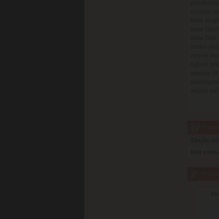
pravítko/z
zoznam úloh
biele linaj
biele štvor
biele čisté
modré lina
zelené lina
ružové link
adresár (8 
priehľadná
možné odch
Parame
Záruční d
Kód produ
Príslu
Fil