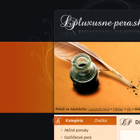
Právě se nacházíte:
Luxusné perá
>
Filofax
>
A5
>
Diá
Kategória
Značka
D
Akčné ponuky
Guľôčkové perá