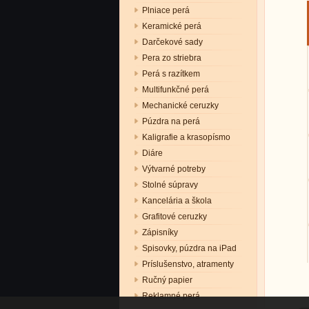
Plniace perá
Keramické perá
Darčekové sady
Pera zo striebra
Perá s razítkem
Multifunkčné perá
Mechanické ceruzky
Púzdra na perá
Kaligrafie a krasopísmo
Diáre
Výtvarné potreby
Stolné súpravy
Kancelária a škola
Grafitové ceruzky
Zápisníky
Spisovky, púzdra na iPad
Príslušenstvo, atramenty
Ručný papier
Reklamné perá