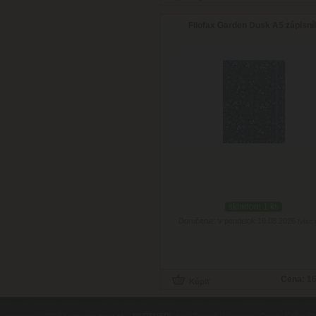
Filofax Garden Dusk A5 zápisní
skladom 1 ks
Doručenie: v pondelok 10.08.2026
(viac 
Cena:
16