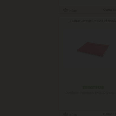
Cena:
15
Filofax Classic Red A5 zápisní
skladom 1 ks
Doručenie: v pondelok 10.08.2026
(viac 
Cena:
21