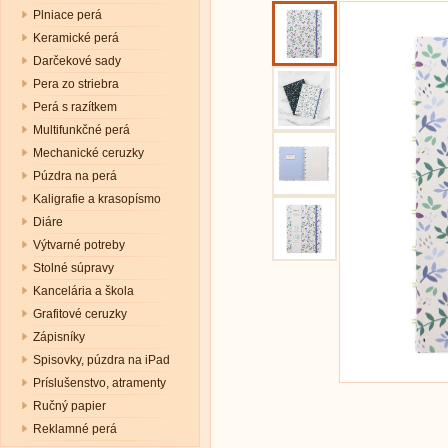
Plniace perá
Keramické perá
Darčekové sady
Pera zo striebra
Perá s razítkem
Multifunkčné perá
Mechanické ceruzky
Púzdra na perá
Kaligrafie a krasopísmo
Diáre
Výtvarné potreby
Stolné súpravy
Kancelária a škola
Grafitové ceruzky
Zápisníky
Spisovky, púzdra na iPad
Príslušenstvo, atramenty
Ručný papier
Reklamné perá