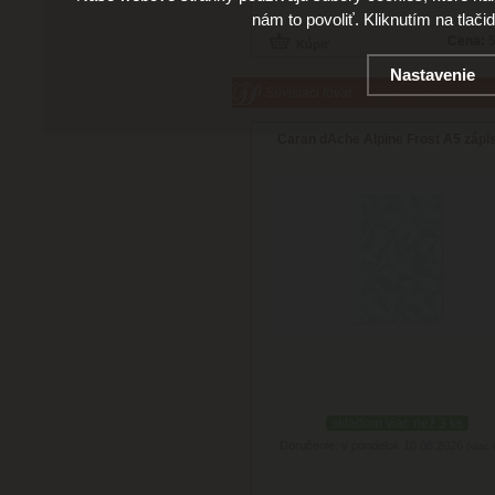
nám to povoliť. Kliknutím na tlači
Cena:
5
Nastavenie
Súvisiaci tovar
Caran dAche Alpine Frost A5 zápi
skladom viac než 3 ks
Doručenie: v pondelok 10.08.2026
(viac 