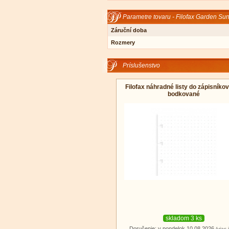
Parametre tovaru - Filofax Garden Sun
Záruční doba
Rozmery
Príslušenstvo
Filofax náhradné listy do zápisníkov
bodkované
skladom 3 ks
Doručenie: v pondelok 10.08.2026
(viac 