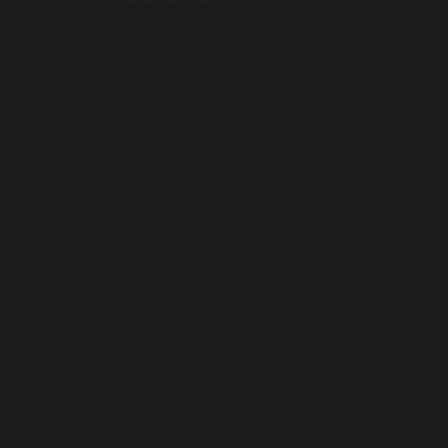
contents ©2010
Luxusne-pera.sk
-
PARTNERI
, pera Parker, Waterman, Cross, Faber Ca
Luxusní pera
|
Kapesní nože
|
Pera Parker