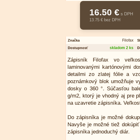
16.50 €
s DPH
13.75 € bez DPH
Filofax
Značka
S
skladom 2 ks
Dostupnosť
D
Zápisník Filofax vo veľk
laminovanými kartónovými do
detailmi zo zlatej fólie a v
poznámkový blok umožňuje vybr
dosky o 360 °. Súčasťou bale
g/m2, ktorý je vhodný aj pre 
na uzavretie zápisníka. Veľkos
Do zápisníka je možné dokupov
Navyše je možné tiež dokúpiť
zápisníka jednoduchý diár.