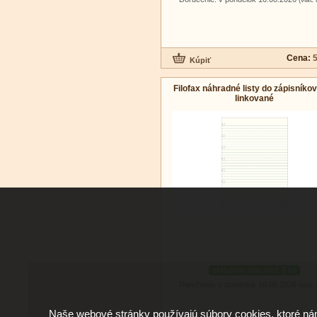
Cena:
5
Filofax náhradné listy do zápisníkov
linkované
skladom viac než 3 ks
Doručenie: v pondelok 10.08.2026
(viac 
Naše webové stránky používajú súbory cookies, ktoré ná