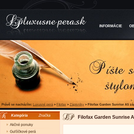
INFORMÁCIE
O
Právě se nacházíte:
Luxusné perá
>
Filofax
>
Zápisníky
>
Filofax Garden Sunrise A5 zá
Kategória
Značka
Filofax Garden Sunrise A
Akčné ponuky
Guľôčkové perá