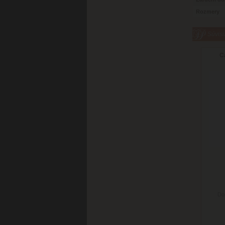
Rozmery
Súvisi
Ca
Do