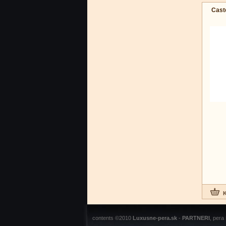
Caste
contents ©2010
Luxusne-pera.sk
-
PARTNERI
, pera