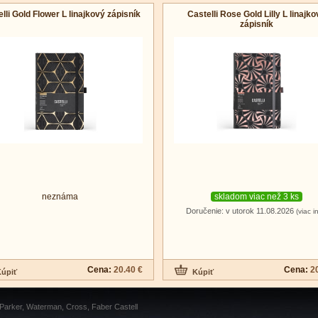
lli Gold Flower L linajkový zápisník
Castelli Rose Gold Lilly L linajk
zápisník
neznáma
skladom viac než 3 ks
Doručenie: v utorok 11.08.2026
(viac i
Cena:
20.40 €
Cena:
2
 Parker, Waterman, Cross, Faber Castell