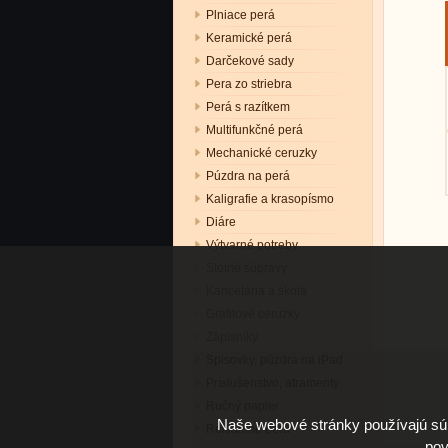
Plniace perá
Keramické perá
Darčekové sady
Pera zo striebra
Perá s razítkem
Multifunkčné perá
Mechanické ceruzky
Púzdra na perá
Kaligrafie a krasopísmo
Diáre
Výtvarné potreby
Stolné súpravy
Kancelária a škola
Grafitové ceruzky
Zápisníky
Spisovky, púzdra na iPad
Príslušenstvo, atramenty
Ručný papier
Naše webové stránky používajú súb
Reklamné perá
pov