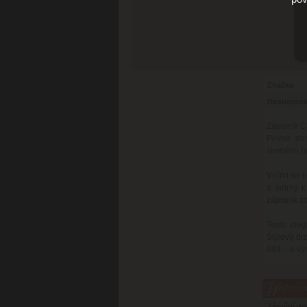
Značka
Dostupnos
Zápisník C
Pevné dos
zimného ľa
Vnútri sa 
a šetrný k
zápisník z
Tento eleg
Štýlový di
849 – a vý
Parame
Záruční d