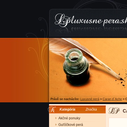
Právě se nacházíte:
Luxusné perá
>
Caran d´Ache
>
C
Kategória
Značka
C
Akčné ponuky
Guľôčkové perá