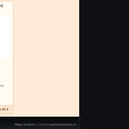
ový
nfo)
0.40 €
Mapa stránok
| vytvoril
martinzemanek.cz