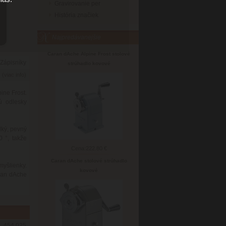
Gravirovanie per
História značiek
Najpredávanejšie
Caran dAche Alpine Frost stolové
Zápisníky
strúhadlo kovové
6
(viac info)
ine Frost.
ú odlesky
dký, pevný
0 °, takže
Cena:
222.80 €
Caran dAche stolové strúhadlo
myšlienky.
kovové
aran dAche
454.025