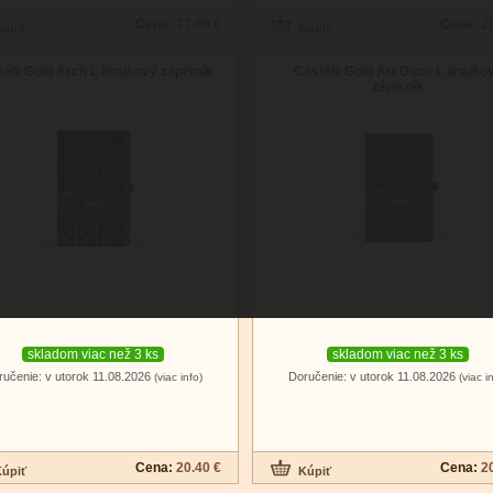
Cena:
27.90 €
Cena:
2
elli Gold Arch L linajkový zápisník
Castelli Gold Art Deco L linajko
zápisník
skladom viac než 3 ks
skladom viac než 3 ks
ručenie: v utorok 11.08.2026
Doručenie: v utorok 11.08.2026
(viac info)
(viac i
Cena:
20.40 €
Cena:
2