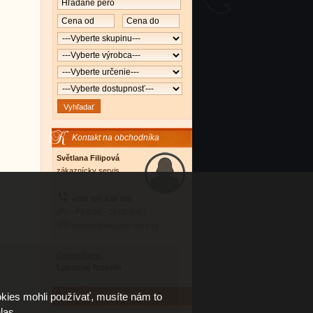
Kontakt na obchodníka
Světlana Filipová
zákaznícky servis
+420 725 548 405
(Po - Pá 8:00 - 16:00 hod.)
obchod@luxusne-pera.sk
Odporúčame:
Luxusné holenie
kies mohli používať, musíte nám to
Nákupný poradca
las.