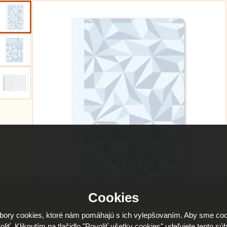
Cookies
ory cookies, ktoré nám pomáhajú s ich vylepšovaním. Aby sme coo
oliť. Kliknutím na tlačidlo "Povoliť všetky cookies" udeľujete tento súh