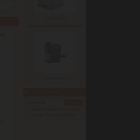
120
Cena:
197.20 €
Caran dAche strúhadlo stolné čierne
ový
Cena:
56.70 €
Odber noviniek
V prípade zrušenia odberu noviniek
zadajte Váš e-mail a potvrďte.
nfo)