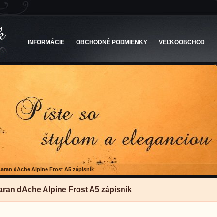
INFORMÁCIE
OBCHODNÉ PODMIENKY
VEĽKOOBCHOD
aran dAche Alpine Frost A5 zápisník
aran dAche Alpine Frost A5 zápisník