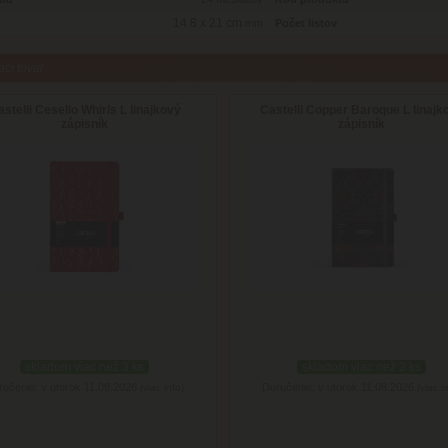
14.8 x 21 cm
mm
Počet listov
aci tovar
stelli Cesello Whirls L linajkový
Castelli Copper Baroque L linajk
zápisník
zápisník
skladom viac než 3 ks
skladom viac než 3 ks
ručenie: v utorok 11.08.2026
Doručenie: v utorok 11.08.2026
(viac info)
(viac i