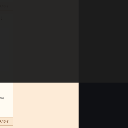
0.40 €
vý
nfo)
0.40 €