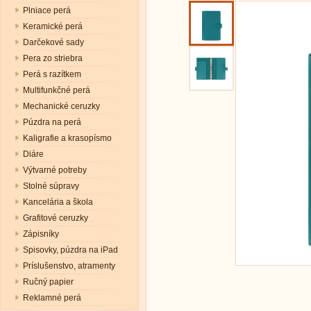
Plniace perá
Keramické perá
Darčekové sady
Pera zo striebra
Perá s razítkem
Multifunkčné perá
Mechanické ceruzky
Púzdra na perá
Kaligrafie a krasopísmo
Diáre
Výtvarné potreby
Stolné súpravy
Kancelária a škola
Grafitové ceruzky
Zápisníky
Spisovky, púzdra na iPad
Príslušenstvo, atramenty
Ručný papier
Reklamné perá