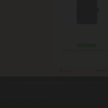
skladom 1 ks
Doručenie: v pondelok 10.08.2026
(viac 
Cena:
62
contents ©2010
Luxusne-pera.sk
-
PARTNERI
, pera Parker, Waterman, Cross, Faber Ca
Luxusní pera
|
Kapesní nože
|
Pera Parker