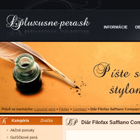
INFORMÁCIE
O
Právě se nacházíte:
Luxusné perá
>
Filofax
>
Compact
>
Diár Filofax Saffiano Compac
Kategória
Značka
Diár Filofax Saffiano C
Akčné ponuky
Guľôčkové perá