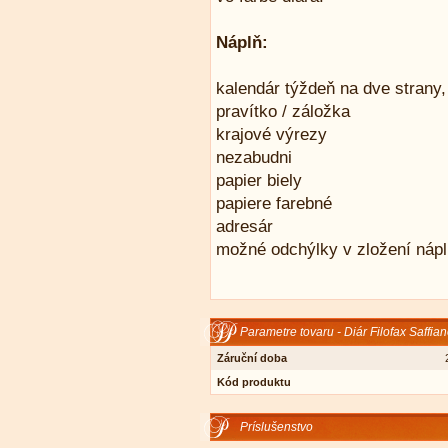
Náplň:
kalendár týždeň na dve strany,
pravítko / záložka
krajové výrezy
nezabudni
papier biely
papiere farebné
adresár
možné odchýlky v zložení náp
Parametre tovaru - Diár Filofax Saffi
Záruční doba
Kód produktu
Príslušenstvo