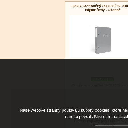
Filofax Archivačný zakladač na diá
náplne šedý - Osobné
skladom 1 ks
Doručenie: v pondelok 10.08.2026
(viac 
Cena:
14
Naše webové stránky používajú súbory cookies, ktoré ná
nám to povoliť. Kliknutím na tlači
Filofax linajkový papier krémový
listov - Osobný