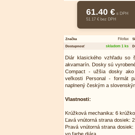
61.40 €
s DPH
51.17 € bez DPH
Filofax
Značka
S
skladom 1 ks
Dostupnosť
D
Diár klasického vzhľadu so 
akvamarín. Dosky sú vyrobené 
Compact - užšia dosky ako 
veľkosti Personal - formát 
naplnený českým a slovenským
Vlastnosti:
Krúžková mechanika: 6 krúžko
Ľavá vnútorná strana dosiek: 2
Pravá vnútorná strana dosiek:
vo farbe diára.