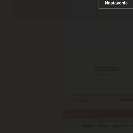
Nastavenie
skladom 2 ks
Doručenie: v pondelok 10.08.2026
(viac 
Cena:
5
Súvisiaci tovar
Diár Filofax Saffiano Compact čer