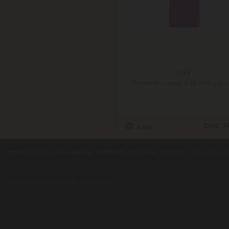
3 dni
Doručenie: v utorok 11.08.2026
(viac in
Cena:
74
contents ©2010
Luxusne-pera.sk
-
PARTNERI
, pera Parker, Waterman, Cross, Faber Ca
Luxusní pera
|
Kapesní nože
|
Pera Parker