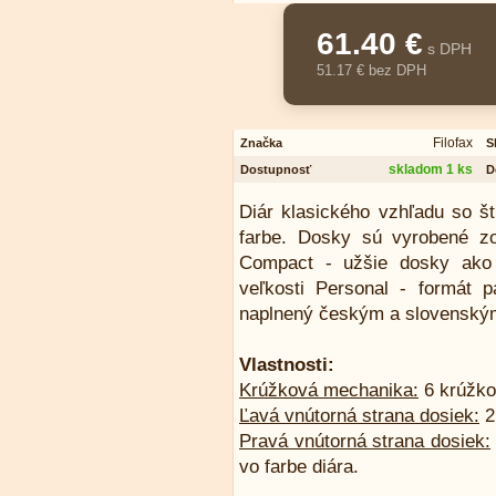
61.40 €
s DPH
51.17 € bez DPH
Filofax
Značka
S
skladom 1 ks
Dostupnosť
D
Diár klasického vzhľadu so š
farbe. Dosky sú vyrobené zo 
Compact - užšie dosky ako 
veľkosti Personal - formát 
naplnený českým a slovenským
Vlastnosti:
Krúžková mechanika:
6 krúžko
Ľavá vnútorná strana dosiek:
2
Pravá vnútorná strana dosiek:
vo farbe diára.