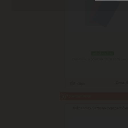
skladom 3 ks
Doručenie: v pondelok 10.08.2026
(viac 
Cena:
6
Súvisiaci tovar
Diár Filofax Saffiano Compact čie