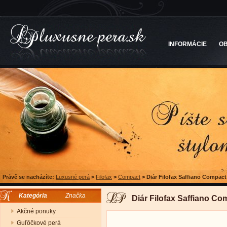
INFORMÁCIE
O
Právě se nacházíte:
Luxusné perá
>
Filofax
>
Compact
>
Diár Filofax Saffiano Compact
Kategória
Značka
Diár Filofax Saffiano C
Akčné ponuky
Guľôčkové perá