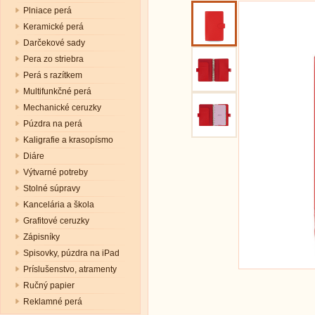
Plniace perá
Keramické perá
Darčekové sady
Pera zo striebra
Perá s razítkem
Multifunkčné perá
Mechanické ceruzky
Púzdra na perá
Kaligrafie a krasopísmo
Diáre
Výtvarné potreby
Stolné súpravy
Kancelária a škola
Grafitové ceruzky
Zápisníky
Spisovky, púzdra na iPad
Príslušenstvo, atramenty
Ručný papier
Reklamné perá