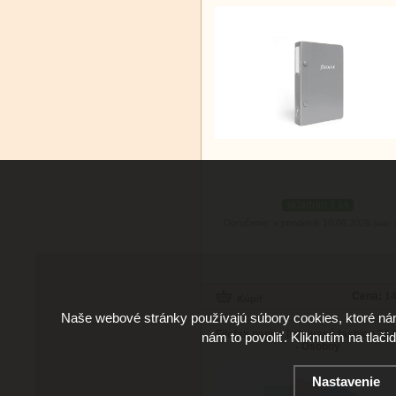
skladom 1 ks
Doručenie: v pondelok 10.08.2026
(viac 
Cena:
14
Naše webové stránky používajú súbory cookies, ktoré ná
Filofax papier linkovaný fashion 30 l
nám to povoliť. Kliknutím na tlači
- Osobný
Nastavenie