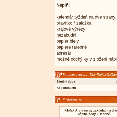
Náplň:
kalendár týždeň na dve strany,
pravítko / záložka
krajové výrezy
nezabudni
papier biely
papiere farebné
adresár
možné odchýlky v zložení náp
Parametre tovaru - Diár Filofax Saffi
Záruční doba
Kód produktu
Príslušenstvo
Filofax Archivačný zakladač na diá
náplne šedý - Osobné