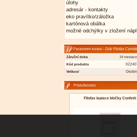
úlohy
adresár - kontakty
eko pravítko/záložka
kartónová obálka
možné odchýlky v zložení náp
Parametre tovaru - Diár Filofax Camd
Záruční doba
24 mesiaco
02240
Kód produktu
Osobn
Velikosť
Príslušenstvo
Filofax lepiace bločky Confetti