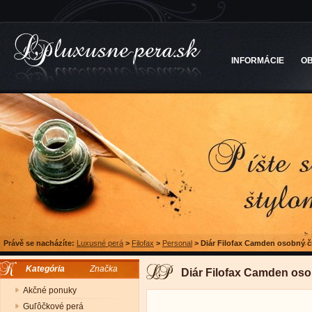
INFORMÁCIE
O
Právě se nacházíte:
Luxusné perá
>
Filofax
>
Personal
>
Diár Filofax Camden osobný č
Kategória
Značka
Diár Filofax Camden oso
Akčné ponuky
Guľôčkové perá