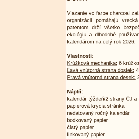
Viazanie vo farbe charcoal za
organizácii pomáhajú vreck
patentom drží všetko bezp
ekológiu a dlhodobé používan
kalendárom na celý rok 2026.
Vlastnosti:
Krúžková mechanika:
6 krúžko
Ľavá vnútorná strana dosiek:
4 
Pravá vnútorná strana desek:
2
Náplň:
kalendár týždeň/2 strany ČJ a
papierová krycia stránka
nedatovaný ročný kalendár
bodkovaný papier
čistý papier
linkovaný papier