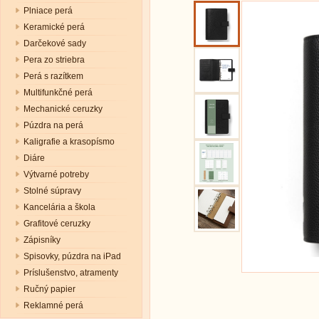
Plniace perá
Keramické perá
Darčekové sady
Pera zo striebra
Perá s razítkem
Multifunkčné perá
Mechanické ceruzky
Púzdra na perá
Kaligrafie a krasopísmo
Diáre
Výtvarné potreby
Stolné súpravy
Kancelária a škola
Grafitové ceruzky
Zápisníky
Spisovky, púzdra na iPad
Príslušenstvo, atramenty
Ručný papier
Reklamné perá