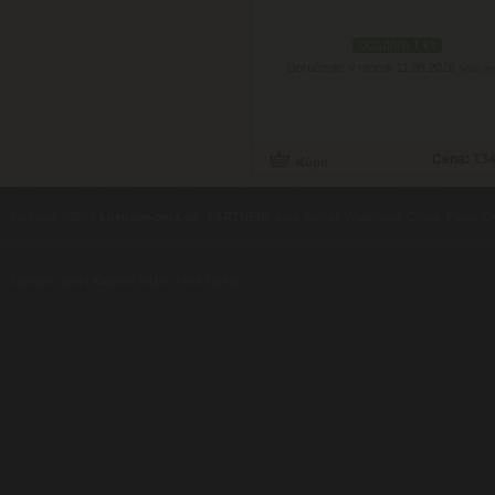
skladom 1 ks
Doručenie: v utorok 11.08.2026
(viac in
Cena:
134
contents ©2010
Luxusne-pera.sk
-
PARTNERI
, pera Parker, Waterman, Cross, Faber Ca
Luxusní pera
|
Kapesní nože
|
Pera Parker