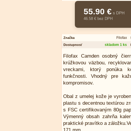
55.90 €
s DPH
46.58 € bez DPH
Filofax
Značka
skladom 1 ks
Dostupnosť
Filofax Camden osobný čie
krúžkovou väzbou, recyklov
vreckami, ktorý ponúka ko
funkčnosti. Vhodný pre kaž
kompromisov.
Obal z umelej kože je vyrobe
plastu s decentnou textúrou zr
s FSC certifikovaným 80g papi
Výmenný obsah zahrňa kalend
praktické pravítko a záložku.V
171 mm.