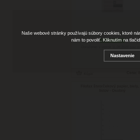
Naše webové stránky používajú súbory cookies, ktoré ná
nám to povoliť. Kliknutím na tlači
skladom 2 ks
Doručenie: v utorok 11.08.2026
(viac in
Nastavenie
Cena:
8
Filofax štvorčekový papier, biely,
listov - Osobný