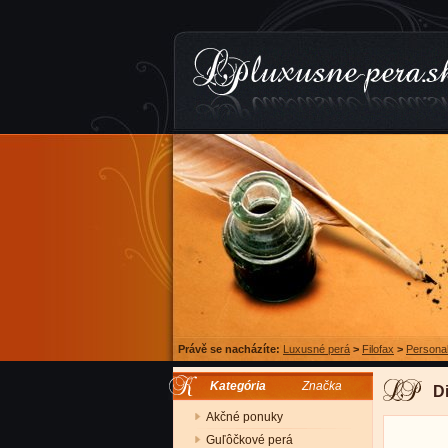
Právě se nacházíte:
Luxusné perá
>
Filofax
>
Persona
Kategória
Značka
D
Akčné ponuky
Guľôčkové perá