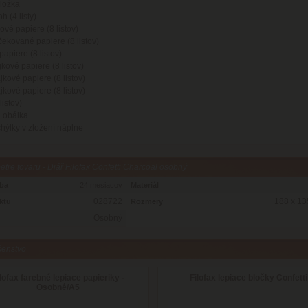
áložka
 (4 listy)
kové papiere (8 listov)
čekované papiere (8 listov)
 papiere (8 listov)
kové papiere (8 listov)
jkové papiere (8 listov)
jkové papiere (8 listov)
listov)
 obálka
ýlky v zložení náplne
tre tovaru - Diář Filofax Confetti Charcoal osobný
oba
24 mesiacov
Materiál
028722
188 x 13
ktu
Rozmery
Osobný
šenstvo
lofax farebné lepiace papieriky -
Filofax lepiace bločky Confetti
Osobné/A5