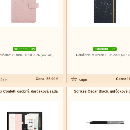
skladom 2 ks
skladom 1 ks
ručenie: v utorok 11.08.2026
Doručenie: v utorok 11.08.2026
(viac info)
(viac i
Cena:
55.90 €
Cena:
1
ax Confetti osobný, darčeková sada
Scrikss Oscar Black, guľôčkové 