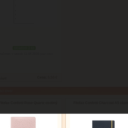
skladom 3 ks
ručenie: v utorok 11.08.2026
(viac info)
Cena:
5.50 €
aci tovar
Filofax Confetti Rose Quartz osobný
Filofax Confetti Charcoal A5 zápi