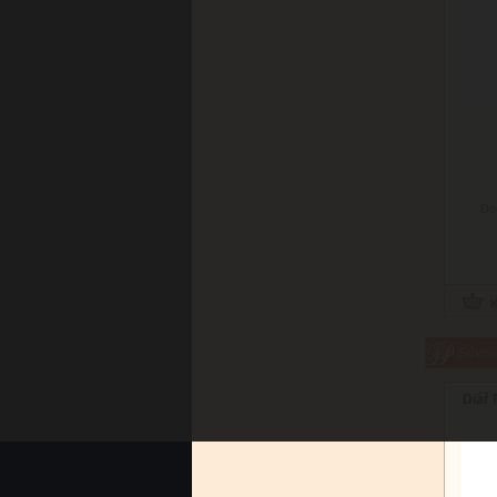
Do
Súvisi
Diář 