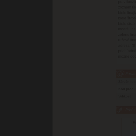
pravítko/z
zoznam úloh
biele linaj
biele štvor
biele čisté
modré linaj
zelené lina
ružové lina
adresár (8 
priehľadná
možné odch
Parame
Záruční d
Kód produ
Velikosť
Príslu
Fi