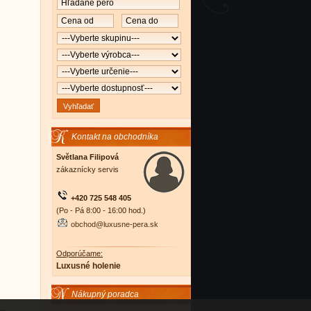
Kontakt na obchodníka
Světlana Filipová
zákaznícky servis
+420 725 548 405
(Po - Pá 8:00 - 16:00 hod.)
obchod@luxusne-pera.sk
Odporúčame:
Luxusné holenie
Nákupný poradca