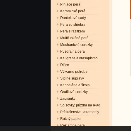
Plniace perá
Keramické perá
Darčekové sady
Pera zo striebra
Perá s razítkem
Multifunkčné perá
Mechanické ceruzky
Púzdra na perá
Kaligrafie a krasopísmo
Diáre
Výtvarné potreby
Stolné súpravy
Kancelária a škola
Grafitové ceruzky
Zápisníky
Spisovky, púzdra na iPad
Príslušenstvo, atramenty
Ručný papier
Reklamné perá