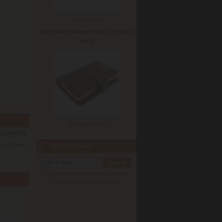
Cena:
51.90 €
Diár Filofax Malden osobný orieškovo
hnedý
Cena:
142.90 €
Syntetika
5 x 35
mm
Odber noviniek
V prípade zrušenia odberu noviniek
zadajte Váš e-mail a potvrďte.