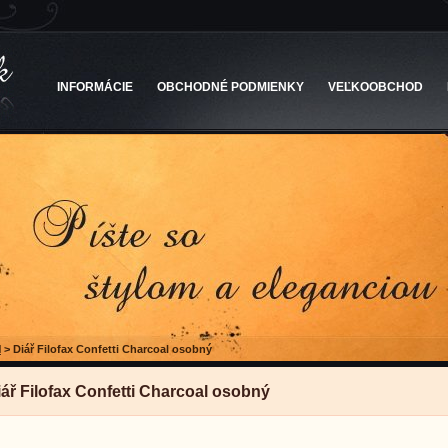
INFORMÁCIE
OBCHODNÉ PODMIENKY
VEĽKOOBCHOD
l
>
Diář Filofax Confetti Charcoal osobný
iář Filofax Confetti Charcoal osobný