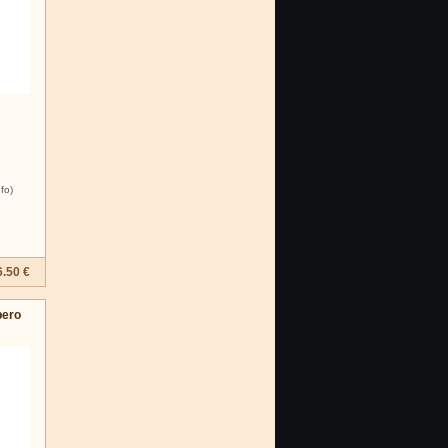
nfo)
6.50 €
pero