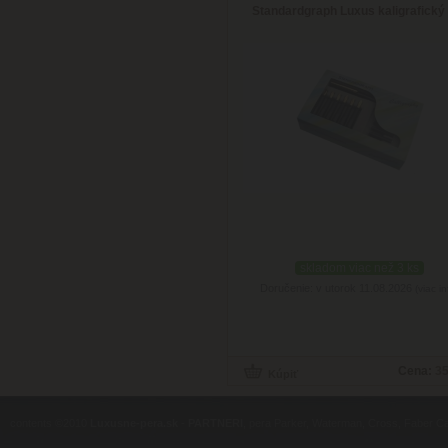
Standardgraph Luxus kaligrafický
skladom viac než 3 ks
Doručenie: v utorok 11.08.2026
(viac in
Cena:
35
contents ©2010
Luxusne-pera.sk
-
PARTNERI
, pera Parker, Waterman, Cross, Faber Ca