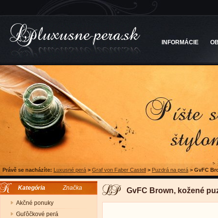
INFORMÁCIE
O
Právě se nacházíte:
Luxusné perá
>
Graf von Faber Castell
>
Puzdrá na perá
>
GvFC Bro
Kategória
Značka
GvFC Brown, kožené puz
Akčné ponuky
Guľôčkové perá