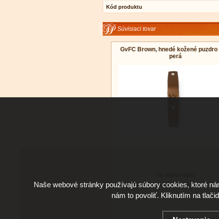
Kód produktu
Súvisiaci tovar
GvFC Brown, hnedé kožené puzdro 
perá
na objednávku
Naše webové stránky používajú súbory cookies, ktoré ná
Doručenie: na dotaz
nám to povoliť. Kliknutím na tlači