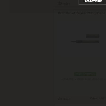
Nastavenie
Cena:
166
GvFC Pen of the year 2021, plniace
podľa variantov
Doručenie: v utorok 11.08.2026
(viac in
Cena:
4 665