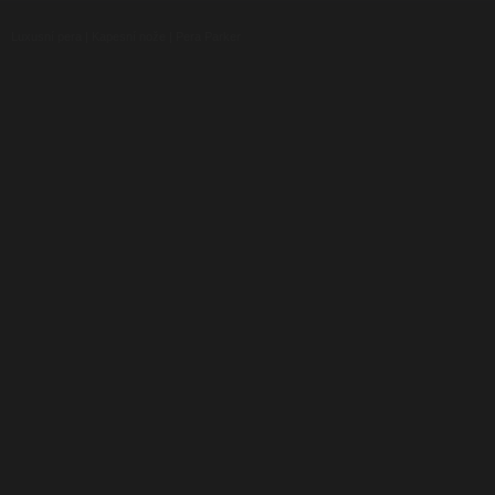
Luxusní pera
|
Kapesní nože
|
Pera Parker