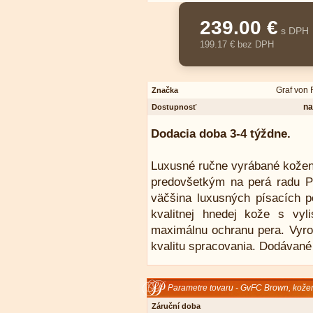
239.00 €
s DPH
199.17 € bez DPH
Graf von 
Značka
na
Dostupnosť
Dodacia doba 3-4 týždne.
Luxusné ručne vyrábané kožen
predovšetkým na perá radu P
väčšina luxusných písacích p
kvalitnej hnedej kože s vyl
maximálnu ochranu pera. Vyro
kvalitu spracovania. Dodávané
Parametre tovaru - GvFC Brown, kožen
Záruční doba