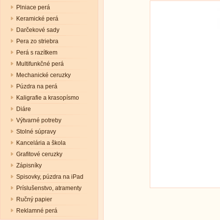
Plniace perá
Keramické perá
Darčekové sady
Pera zo striebra
Perá s razítkem
Multifunkčné perá
Mechanické ceruzky
Púzdra na perá
Kaligrafie a krasopísmo
Diáre
Výtvarné potreby
Stolné súpravy
Kancelária a škola
Grafitové ceruzky
Zápisníky
Spisovky, púzdra na iPad
Príslušenstvo, atramenty
Ručný papier
Reklamné perá