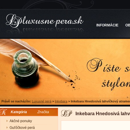
INFORMÁCIE
O
Právě se nacházíte:
Luxusné perá
>
Inkebara
>
Inkebara Hnedosivá lahvičkový atrame
Kategória
Značka
Inkebara Hnedosivá lahv
Akčné ponuky
Guľôčkové perá