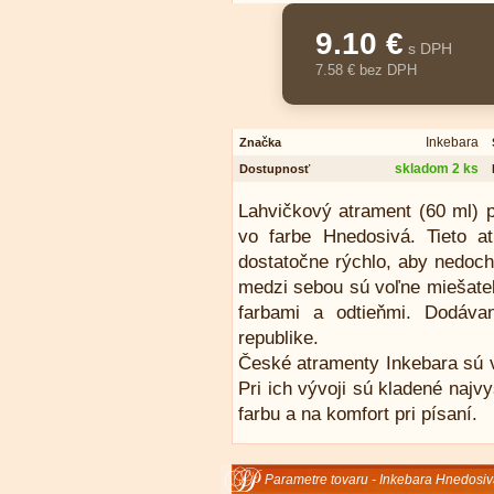
9.10 €
s DPH
7.58 € bez DPH
Inkebara
Značka
skladom 2 ks
Dostupnosť
Lahvičkový atrament (60 ml) p
vo farbe Hnedosivá. Tieto 
dostatočne rýchlo, aby nedoch
medzi sebou sú voľne miešateľ
farbami a odtieňmi. Dodáva
republike.
České atramenty Inkebara sú v
Pri ich vývoji sú kladené naj
farbu a na komfort pri písaní.
Parametre tovaru - Inkebara Hnedosiv