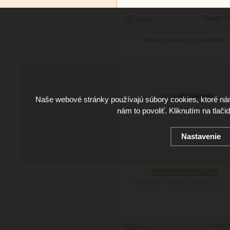
Cena:
16
Parker Konvertor Standard
Naše webové stránky používajú súbory cookies, ktoré ná
nám to povoliť. Kliknutím na tlači
Nastavenie
skladom viac než 5 ks
Doručenie: v utorok 11.08.2026
(viac in
Cena:
8