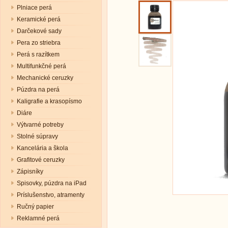
Plniace perá
Keramické perá
Darčekové sady
Pera zo striebra
Perá s razítkem
Multifunkčné perá
Mechanické ceruzky
Púzdra na perá
Kaligrafie a krasopísmo
Diáre
Výtvarné potreby
Stolné súpravy
Kancelária a škola
Grafitové ceruzky
Zápisníky
Spisovky, púzdra na iPad
Príslušenstvo, atramenty
Ručný papier
Reklamné perá