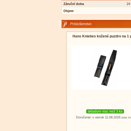
Záruční doba
24
Objem
Príslušenstvo
Hans Kniebes kožené puzdro na 1 
skladom viac než 3 ks
Doručenie: v utorok 11.08.2026
(viac in