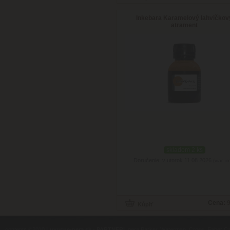
Inkebara Karamelový lahvičkov
atrament
skladom 2 ks
Doručenie: v utorok 11.08.2026
(viac in
Cena:
9
contents ©2010
Luxusne-pera.sk
-
PARTNERI
, pera Parker, Waterman, Cross, Faber Ca