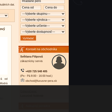
tuálních dat.
kový
Kontakt na obchodníka
Světlana Filipová
zákaznícky servis
+420 725 548 405
(Po - Pá 8:00 - 16:00 hod.)
erá od
obchod@luxusne-pera.sk
Modrá
Odporúčame:
Luxusné holenie
nfo)
Nákupný poradca