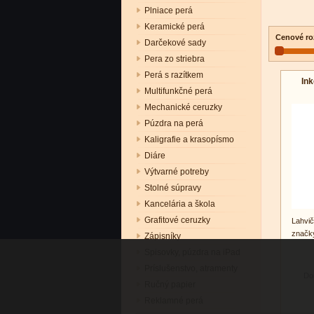
Plniace perá
Keramické perá
Cenové ro
Darčekové sady
Pera zo striebra
Perá s razítkem
In
Multifunkčné perá
Mechanické ceruzky
Púzdra na perá
Kaligrafie a krasopísmo
Diáre
Výtvarné potreby
Stolné súpravy
Kancelária a škola
Grafitové ceruzky
Lahvič
značky
Zápisníky
Spisovky, púzdra na iPad
Príslušenstvo, atramenty
Do
Ručný papier
Reklamné perá