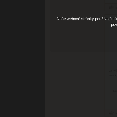
Naše webové stránky používajú súb
Ink
pov
Lahvi
značky
Do