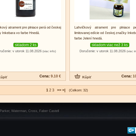
kový atrament pre plniace perá od českej
Lahvičkový atrament pre plniace p
 Inkebara vo farbe Hnedá.
limitovanej edície od českej značky Inke
farbe Jelení hnedá.
skladom 2 ks
skladom viac než 3 ks
ručenie: v utorok 11.08.2026
Doručenie: v utorok 11.08.2026
(viac info)
(viac i
Cena:
9.10 €
Cena:
1
1
2
3
>>
>|
(Celkom: 32)
 Parker, Waterman, Cross, Faber Castell