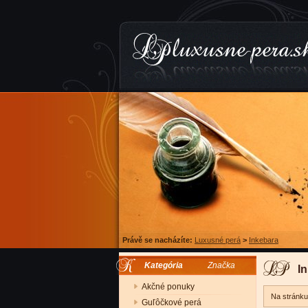
Právě se nacházíte:
Luxusné perá
>
Inkebara
Kategória
Značka
I
Akčné ponuky
Na stránk
Guľôčkové perá