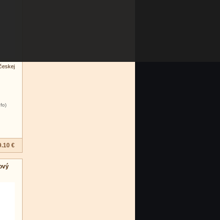
českej
nfo)
9.10 €
ový