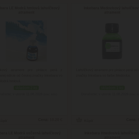
ebara LE Modrá hmlová lahvičkový
Inkebara Medovkový lahvičkov
atrament
atrament
čkový atrament pre plniace perá z
Lahvičkový atrament pre plniace perá od 
vanej edície od českej značky Inkebara vo
značky Inkebara vo farbe Medovka.
Modrá hmlová.
skladom 2 ks
skladom 1 ks
ručenie: v utorok 11.08.2026
Doručenie: v utorok 11.08.2026
(viac info)
(viac i
Cena:
10.20 €
Cena:
bara LE Modrá večerná lahvičkový
Inkebara Hnedosivá lahvičkov
atrament
atrament