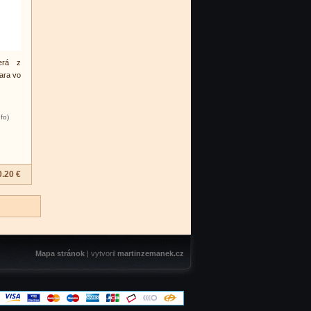
erá z
bara vo
nfo)
0.20 €
Mapa stránok
| vytvoril
martinzemanek.cz