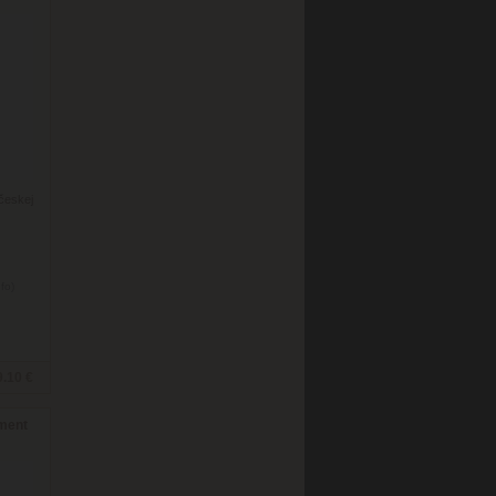
českej
nfo)
9.10 €
ment