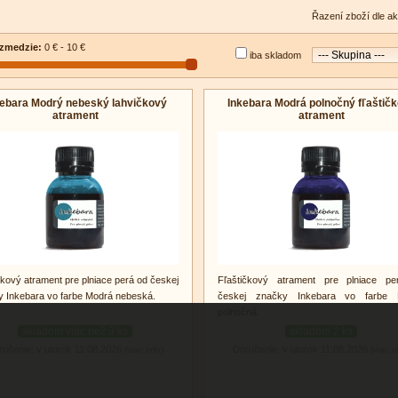
Řazení zboží dle ak
zmedzie:
0 € - 10 €
iba skladom
kebara Modrý nebeský lahvičkový
Inkebara Modrá polnočný fľaštič
atrament
atrament
kový atrament pre plniace perá od českej
Fľaštičkový atrament pre plniace p
 Inkebara vo farbe Modrá nebeská.
českej značky Inkebara vo farbe 
polnočná.
skladom viac než 3 ks
skladom 2 ks
ručenie: v utorok 11.08.2026
Doručenie: v utorok 11.08.2026
(viac info)
(viac i