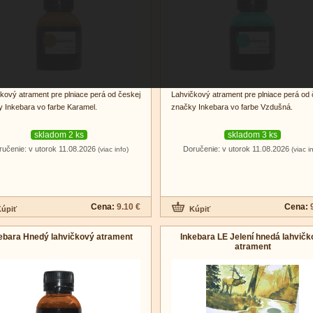
kový atrament pre plniace perá od českej
Lahvičkový atrament pre plniace perá od 
 Inkebara vo farbe Karamel.
značky Inkebara vo farbe Vzdušná.
skladom 2 ks
skladom 3 ks
ručenie: v utorok 11.08.2026
Doručenie: v utorok 11.08.2026
(viac info)
(viac i
Cena:
9.10 €
Cena:
ebara Hnedý lahvičkový atrament
Inkebara LE Jelení hnedá lahvičk
atrament