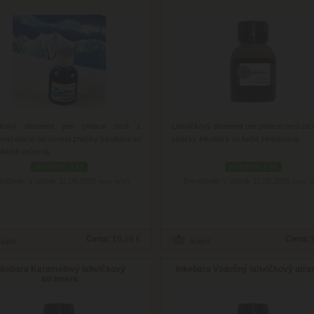
čkový atrament pre plniace perá z
Lahvičkový atrament pre plniace perá od 
vanej edície od českej značky Inkebara vo
značky Inkebara vo farbe Hnedosivá.
Modrá večerná.
skladom 3 ks
skladom 2 ks
ručenie: v utorok 11.08.2026
Doručenie: v utorok 11.08.2026
(viac info)
(viac i
Cena:
10.20 €
Cena:
nkebara Karamelový lahvičkový
Inkebara Vzdušný lahvičkový atra
atrament