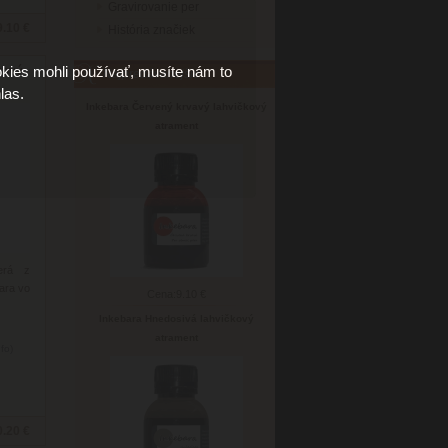
Gravirovanie per
9.10 €
História značiek
kies mohli používať, musíte nám to
kový
Najpredávanejšie
las.
Inkebara Červený krvavý lahvičkový
atrament
erá z
bara vo
Cena:
9.10 €
Inkebara Hnedosivá lahvičkový
atrament
nfo)
0.20 €