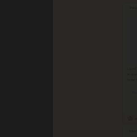
Ink
Lahvi
limito
farbe 
Do
Inke