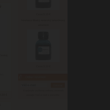
ý
Cena:
9.10 €
Inkebara Modrý nebeský lahvičkový
atrament
českej
Cena:
9.10 €
nfo)
Odber noviniek
V prípade zrušenia odberu noviniek
9.10 €
zadajte Váš e-mail a potvrďte.
ý