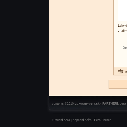
Lahvič
značky
Do
contents ©2010
Luxusne-pera.sk
-
PARTNERI
, pera
Luxusní pera
|
Kapesní nože
|
Pera Parker