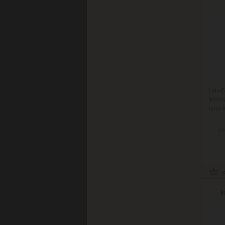
Lahvi
limito
farbe 
Do
I