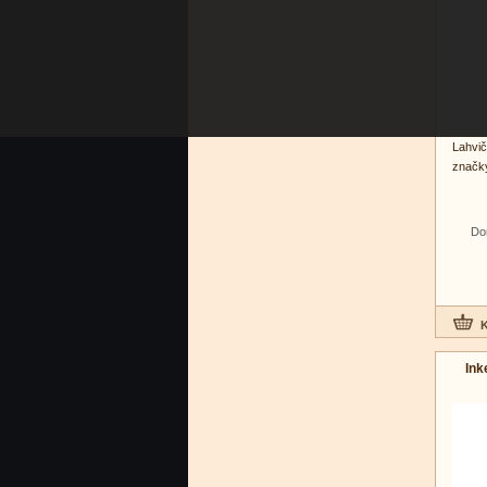
Lahvič
značky
Do
Ink