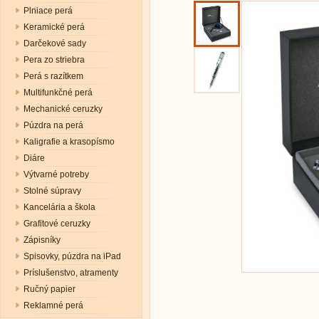
Plniace perá
Keramické perá
Darčekové sady
Pera zo striebra
Perá s razítkem
Multifunkčné perá
Mechanické ceruzky
Púzdra na perá
Kaligrafie a krasopísmo
Diáre
Výtvarné potreby
Stolné súpravy
Kancelária a škola
Grafitové ceruzky
Zápisníky
Spisovky, púzdra na iPad
Príslušenstvo, atramenty
Ručný papier
Reklamné perá