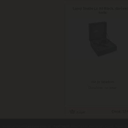
Lamy Studio Lx All Black, darček
sada
nie je skladom
Doručenie: na dotaz
Cena:
124
contents ©2010
Luxusne-pera.sk
-
PARTNERI
, pera Parker, Waterman, Cross, Faber Ca