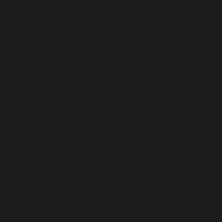
Luxusní pera
|
Kapesní nože
|
Pera Parker