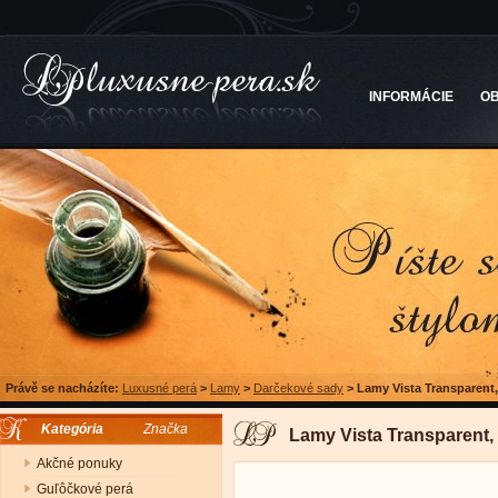
INFORMÁCIE
O
Právě se nacházíte:
Luxusné perá
>
Lamy
>
Darčekové sady
>
Lamy Vista Transparent
Kategória
Značka
Lamy Vista Transparent
Akčné ponuky
Guľôčkové perá