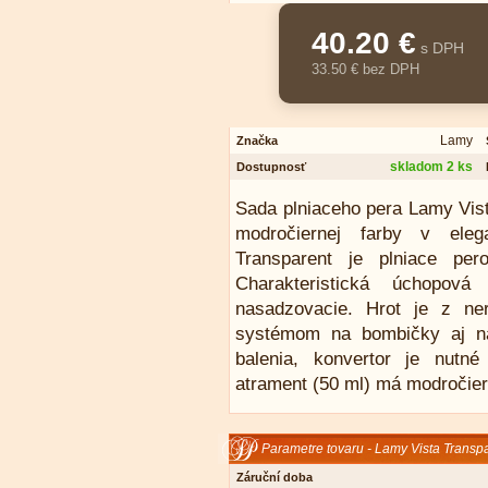
40.20 €
s DPH
33.50 € bez DPH
Lamy
Značka
skladom 2 ks
Dostupnosť
Sada plniaceho pera Lamy Vist
modročiernej farby v eleg
Transparent je plniace pe
Charakteristická úchopov
nasadzovacie. Hrot je z ne
systémom na bombičky aj na
balenia, konvertor je nutné
atrament (50 ml) má modročier
Parametre tovaru - Lamy Vista Transp
Záruční doba