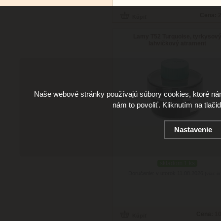
Cena:
2
Lamy T52 Turquoise, tyrkysov
lahvičkový atrament
Naše webové stránky používajú súbory cookies, ktoré ná
nám to povoliť. Kliknutím na tlači
Nastavenie
skladom 1 ks
Doručenie: v utorok 11.08.2026
(viac in
Cena:
10