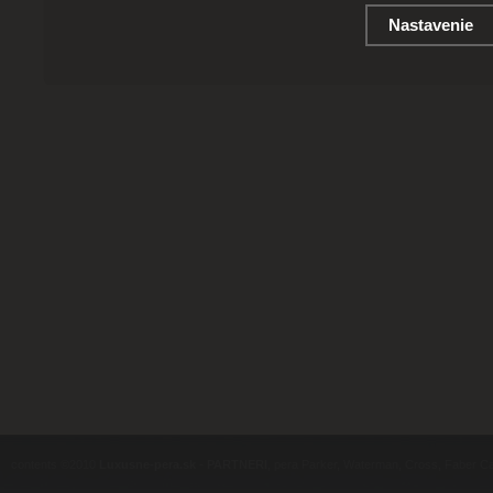
Nastavenie
contents ©2010
Luxusne-pera.sk
-
PARTNERI
, pera Parker, Waterman, Cross, Faber Ca