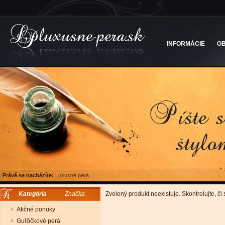
INFORMÁCIE
O
Právě se nacházíte:
Luxusné perá
Kategória
Značka
Zvolený produkt neexistuje. Skontrolujte, či
Akčné ponuky
Guľôčkové perá