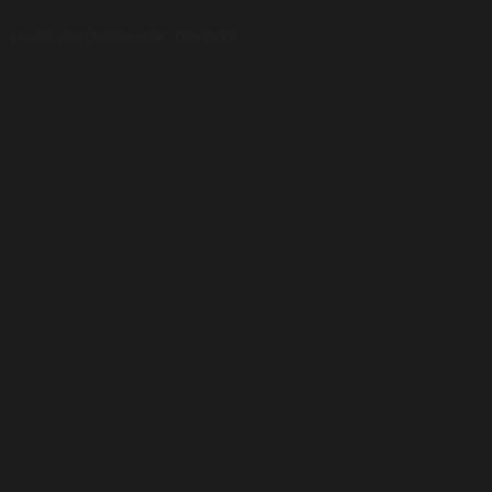
Luxusní pera
|
Kapesní nože
|
Pera Parker