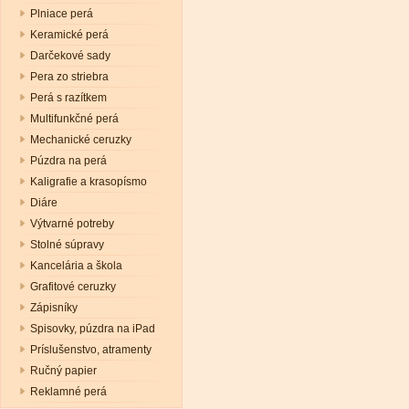
Plniace perá
Keramické perá
Darčekové sady
Pera zo striebra
Perá s razítkem
Multifunkčné perá
Mechanické ceruzky
Púzdra na perá
Kaligrafie a krasopísmo
Diáre
Výtvarné potreby
Stolné súpravy
Kancelária a škola
Grafitové ceruzky
Zápisníky
Spisovky, púzdra na iPad
Príslušenstvo, atramenty
Ručný papier
Reklamné perá