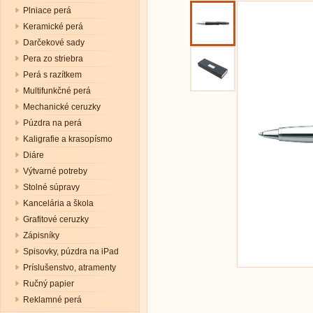
Plniace perá
Keramické perá
Darčekové sady
Pera zo striebra
Perá s razítkem
Multifunkčné perá
Mechanické ceruzky
Púzdra na perá
Kaligrafie a krasopísmo
Diáre
Výtvarné potreby
Stolné súpravy
Kancelária a škola
Grafitové ceruzky
Zápisníky
Spisovky, púzdra na iPad
Príslušenstvo, atramenty
Ručný papier
Reklamné perá