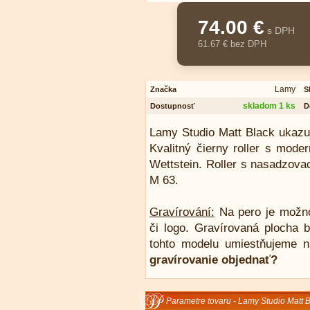
74.00 €
s DPH
61.67 € bez DPH
Lamy
Značka
S
skladom 1 ks
Dostupnosť
D
Lamy Studio Matt Black ukazuj
Kvalitný čierny roller s mode
Wettstein. Roller s nasadzova
M 63.
Gravírování:
Na pero je možn
či logo. Gravírovaná plocha b
tohto modelu umiestňujeme n
gravírovanie objednať?
Parametre tovaru - Lamy Studio Matt Bl