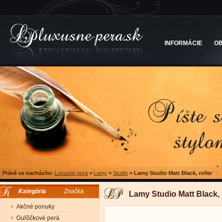
INFORMÁCIE
O
Právě se nacházíte:
Luxusné perá
>
Lamy
>
Studio
>
Lamy Studio Matt Black, roller
Kategória
Značka
Lamy Studio Matt Black, 
Akčné ponuky
Guľôčkové perá