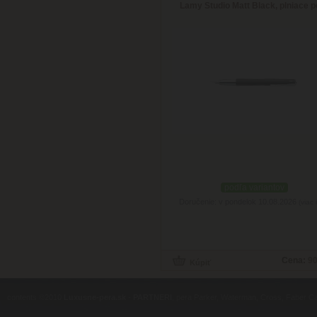
Lamy Studio Matt Black, plniace p
podľa variantov
Doručenie: v pondelok 10.08.2026
(viac 
Cena:
90
contents ©2010
Luxusne-pera.sk
-
PARTNERI
, pera Parker, Waterman, Cross, Faber Ca