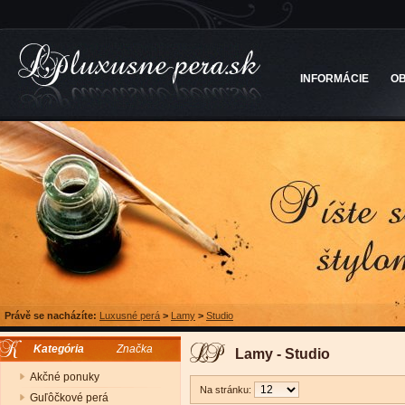
INFORMÁCIE
O
Právě se nacházíte:
Luxusné perá
>
Lamy
>
Studio
Kategória
Značka
Lamy - Studio
Akčné ponuky
Na stránku:
Guľôčkové perá