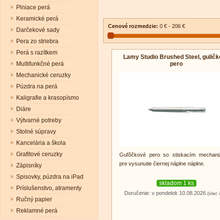
Plniace perá
Keramické perá
Cenové rozmedzie:
0 € - 206 €
Darčekové sady
Pera zo striebra
Perá s razítkem
Lamy Studio Brushed Steel, gulič
pero
Multifunkčné perá
Mechanické ceruzky
Púzdra na perá
Kaligrafie a krasopísmo
Diáre
Výtvarné potreby
Stolné súpravy
Kancelária a škola
Grafitové ceruzky
Guľôčkové pero so stiskacím mechan
pre vysunutie čiernej náplne náplne.
Zápisníky
Spisovky, púzdra na iPad
skladom 1 ks
Príslušenstvo, atramenty
Doručenie: v pondelok 10.08.2026
(viac 
Ručný papier
Reklamné perá