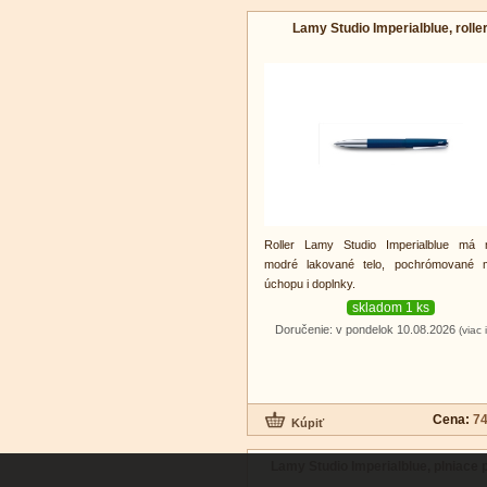
Lamy Studio Imperialblue, rolle
Roller
Lamy
Studio Imperialblue má 
modré lakované telo, pochrómované m
úchopu i doplnky.
skladom 1 ks
Doručenie: v pondelok 10.08.2026
(viac 
Cena:
74
Lamy Studio Imperialblue, plniace 