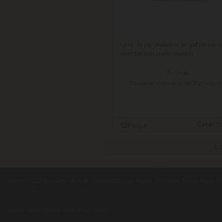
Lamy Studio Palladium je guľôčkové p
telom pokovovaného paládiom.
2 - 3 dni
Doručenie: v utorok 11.08.2026
(viac in
Cena:
77
1
contents ©2010
Luxusne-pera.sk
-
PARTNERI
, pera Parker, Waterman, Cross, Faber Ca
Luxusní pera
|
Kapesní nože
|
Pera Parker