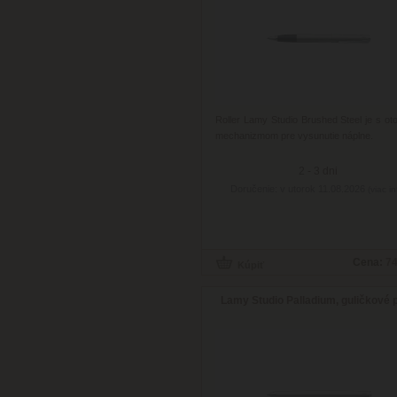
Roller Lamy Studio Brushed Steel je s o
mechanizmom pre vysunutie náplne.
2 - 3 dni
Doručenie: v utorok 11.08.2026
(viac in
Cena:
74
Lamy Studio Palladium, guličkové 