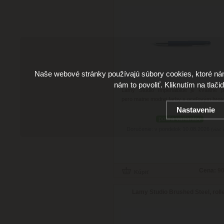
Naše webové stránky používajú súbory cookies, ktoré ná
nám to povoliť. Kliknutím na tlači
Lamy Studio Imperialblue je kvalitné p
pero matne modrej farby s oceľovým hrot
Nastavenie
podľa variantov
Doručenie: v pondelok 10.08.2026
(viac 
Cena:
90
Lamy Studio Brushed Steel, roll