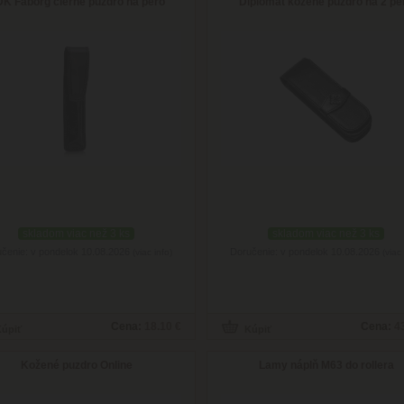
K Faborg čierne puzdro na pero
Diplomat kožené puzdro na 2 pe
skladom viac než 3 ks
skladom viac než 3 ks
čenie: v pondelok 10.08.2026
Doručenie: v pondelok 10.08.2026
(viac info)
(viac 
Cena:
18.10 €
Cena:
4
Kožené puzdro Online
Lamy náplň M63 do rollera