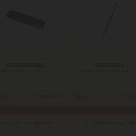
skladom viac než 3 ks
podľa variantov
čenie: v pondelok 10.08.2026
Doručenie: v pondelok 10.08.2026
(viac info)
(viac 
Cena:
20.70 €
Cena:
aci tovar
Lamy AL-star Dark Blue, roller
Lamy Safari Shiny Blue, roller