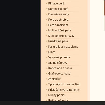
Plniace perá
Keramické perá
Darčekové sady
Pera zo striebra
Perá s razítkem
Multifunkčné perá
Mechanické ceruzky
Púzdra na perá
Kaligrafie a krasopísmo
Diáre
Výtvarné potreby
Stolné súpravy
Kancelária a škola
Grafitové ceruzky
Zápisníky
Spisovky, púzdra na iPad
Príslušenstvo, atramenty
Ručný papier
Reklamné perá