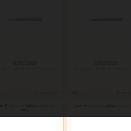
skladom 1 ks
skladom 1 ks
čenie: v pondelok 10.08.2026
Doručenie: v pondelok 10.08.2026
(viac info)
(viac 
Cena:
23.20 €
Cena:
1
y Studio Imperialblue, guličkové
Lamy Studio Imperialblue, plniace
pero