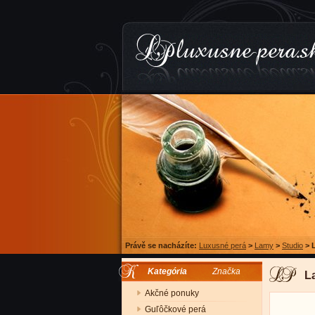
Právě se nacházíte:
Luxusné perá
>
Lamy
>
Studio
>
Kategória
Značka
La
Akčné ponuky
Guľôčkové perá