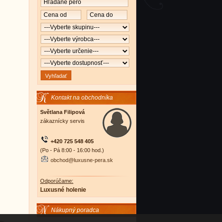
Kontakt na obchodníka
Světlana Filipová
zákaznícky servis
+420 725 548 405
(Po - Pá 8:00 - 16:00 hod.)
obchod@luxusne-pera.sk
Odporúčame:
Luxusné holenie
Nákupný poradca