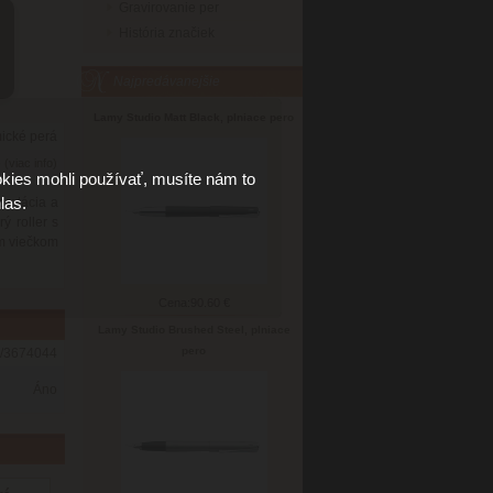
Gravirovanie per
História značiek
Najpredávanejšie
Lamy Studio Matt Black, plniace pero
ické perá
6
(viac info)
kies mohli používať, musíte nám to
las.
pretácia a
ý roller s
ím viečkom
Cena:
90.60 €
Lamy Studio Brushed Steel, plniace
pero
/3674044
Áno