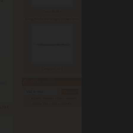
rá
Cena:
68.90 €
Lamy Studio Palladium, plniace pero
Cena:
206.70 €
Odber noviniek
info)
V prípade zrušenia odberu noviniek
zadajte Váš e-mail a potvrďte.
3.70 €