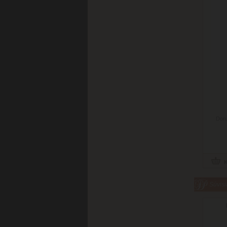
Doru
Súvisi