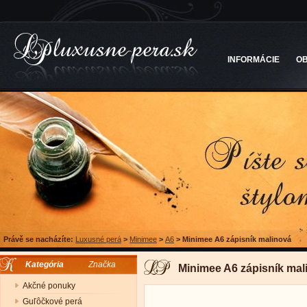
INFORMÁCIE
O
Právě se nacházíte:
Luxusné perá
>
Minimee
>
A6
>
Minimee A6 zápisník malinová
Kategória
Značka
Minimee A6 zápisník mal
Akčné ponuky
Guľôčkové perá