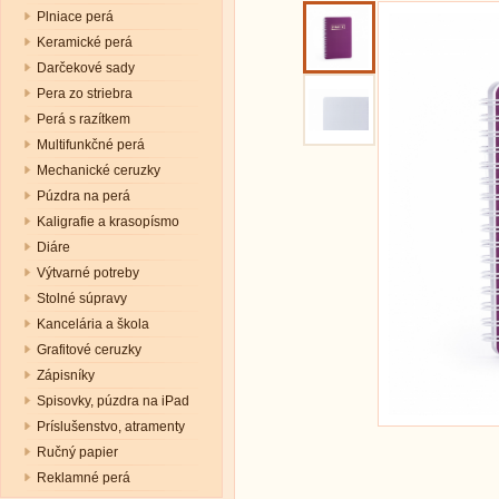
Plniace perá
Keramické perá
Darčekové sady
Pera zo striebra
Perá s razítkem
Multifunkčné perá
Mechanické ceruzky
Púzdra na perá
Kaligrafie a krasopísmo
Diáre
Výtvarné potreby
Stolné súpravy
Kancelária a škola
Grafitové ceruzky
Zápisníky
Spisovky, púzdra na iPad
Príslušenstvo, atramenty
Ručný papier
Reklamné perá