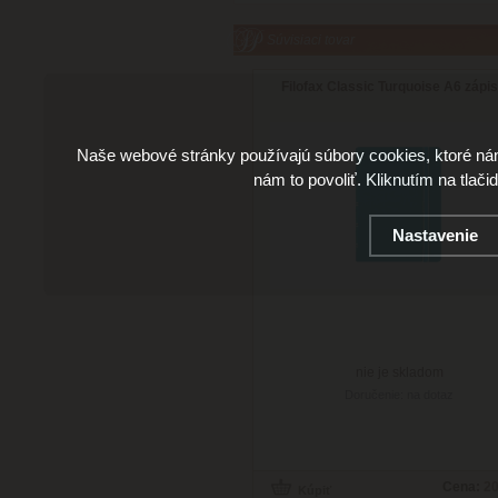
Súvisiaci tovar
Filofax Classic Turquoise A6 zápi
Naše webové stránky používajú súbory cookies, ktoré ná
nám to povoliť. Kliknutím na tlači
Nastavenie
nie je skladom
Doručenie: na dotaz
Cena:
20