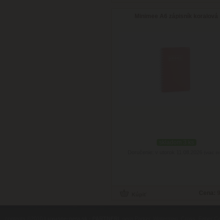
Minimee A6 zápisník koralová
skladom 3 ks
Doručenie: v utorok 11.08.2026
(viac in
Cena:
9
contents ©2010
Luxusne-pera.sk
-
PARTNERI
, pera Parker, Waterman, Cross, Faber Ca