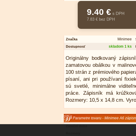
9.40 €
s DPH
7.83 € bez DPH
Minimee
Značka
skladom 1 ks
Dostupnosť
Originálny bodkovaný zápisn
zamatovou obálkou v malinov
100 strán z prémiového papiera
písaní, ani pri používaní fix
sú svetlé, minimálne viditeľn
práce. Zápisník má krúžkov
Rozmery: 10,5 x 14,8 cm. Vyro
Parametre tovaru - Minimee A6 zápisn
Záruční doba
Rozmery