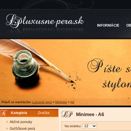
INFORMÁCIE
O
Právě se nacházíte:
Luxusné perá
>
Minimee
>
A6
Kategória
Značka
Minimee - A6
Akčné ponuky
Na stránku:
Guľôčkové perá