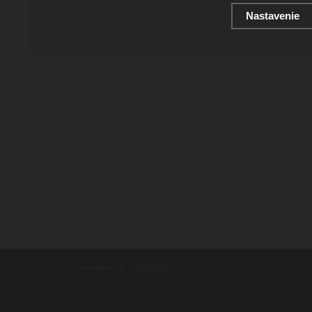
Nastavenie
contents ©2010
Luxusne-pera.sk
-
PARTNERI
, pera Parker, Waterman, Cross, Faber Ca
Luxusní pera
|
Kapesní nože
|
Pera Parker