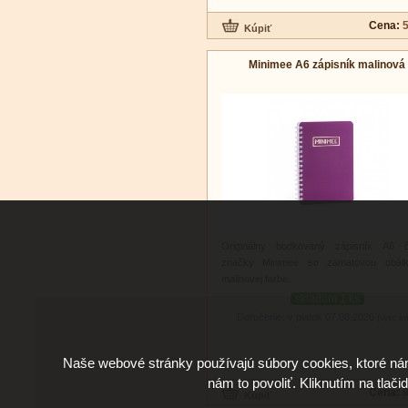
Cena:
5
Minimee A6 zápisník malinová
Originálny bodkovaný zápisník A6 č
značky Minimee so zamatovou obál
malinovej farbe.
skladom 1 ks
Doručenie: v piatok 07.08.2026
(viac in
Naše webové stránky používajú súbory cookies, ktoré ná
nám to povoliť. Kliknutím na tlači
Cena:
9