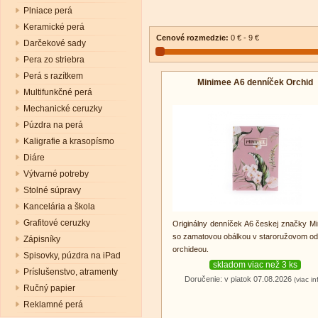
Plniace perá
Keramické perá
Cenové rozmedzie:
0 € - 9 €
Darčekové sady
Pera zo striebra
Perá s razítkem
Minimee A6 denníček Orchid
Multifunkčné perá
Mechanické ceruzky
Púzdra na perá
Kaligrafie a krasopísmo
Diáre
Výtvarné potreby
Stolné súpravy
Kancelária a škola
Grafitové ceruzky
Originálny denníček A6 českej značky M
so zamatovou obálkou v staroružovom odt
Zápisníky
orchideou.
Spisovky, púzdra na iPad
skladom viac než 3 ks
Príslušenstvo, atramenty
Doručenie: v piatok 07.08.2026
(viac in
Ručný papier
Reklamné perá