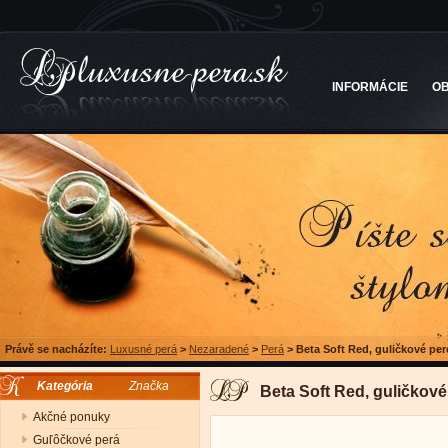
INFORMÁCIE
O
Právě se nacházíte:
Luxusné perá
>
Nezaradené
>
Perá
>
Beta Soft Red, guličkové per
Kategória
Značka
Beta Soft Red, guličkové
Akčné ponuky
Guľôčkové perá