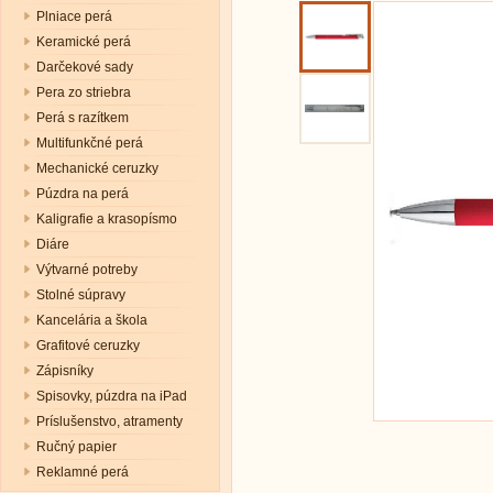
Plniace perá
Keramické perá
Darčekové sady
Pera zo striebra
Perá s razítkem
Multifunkčné perá
Mechanické ceruzky
Púzdra na perá
Kaligrafie a krasopísmo
Diáre
Výtvarné potreby
Stolné súpravy
Kancelária a škola
Grafitové ceruzky
Zápisníky
Spisovky, púzdra na iPad
Príslušenstvo, atramenty
Ručný papier
Reklamné perá