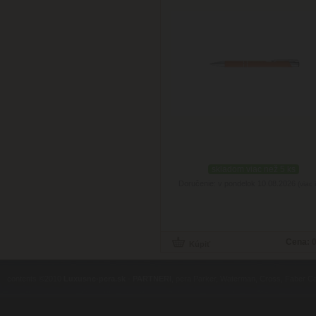
skladom viac než 5 ks
Doručenie: v pondelok 10.08.2026
(viac 
Cena:
0
contents ©2010
Luxusne-pera.sk
-
PARTNERI
, pera Parker, Waterman, Cross, Faber Ca