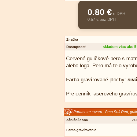
0.80 €
s DPH
0.67 € bez DPH
Značka
skladom viac ako 5
Dostupnosť
Červené guličkové pero s mat
alebo loga. Pero má telo vyrobe
Farba gravírované plochy:
siv
Pre cenník laserového gravírov
Parametre tovaru - Beta Soft Red, gul
Záruční doba
24 
Farba gravírovanie