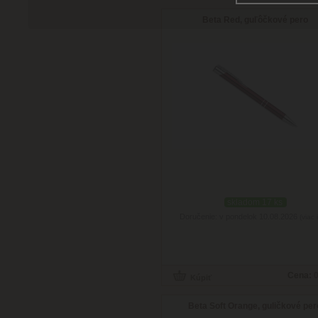
Beta Red, guľôčkové pero
skladom 17 ks
Doručenie: v pondelok 10.08.2026
(viac 
Cena:
0
Beta Soft Orange, guličkové per