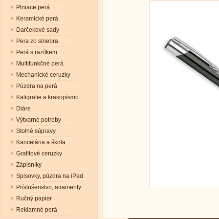
Plniace perá
Keramické perá
Darčekové sady
Pera zo striebra
Perá s razítkem
Multifunkčné perá
Mechanické ceruzky
Púzdra na perá
Kaligrafie a krasopísmo
Diáre
Výtvarné potreby
Stolné súpravy
Kancelária a škola
Grafitové ceruzky
Zápisníky
Spisovky, púzdra na iPad
Príslušenstvo, atramenty
Ručný papier
Reklamné perá