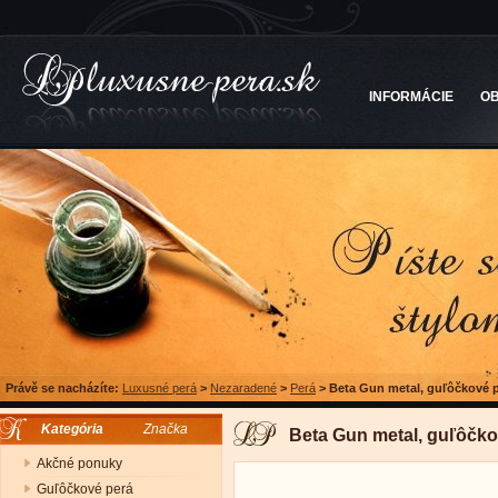
INFORMÁCIE
O
Právě se nacházíte:
Luxusné perá
>
Nezaradené
>
Perá
>
Beta Gun metal, guľôčkové 
Kategória
Značka
Beta Gun metal, guľôčko
Akčné ponuky
Guľôčkové perá