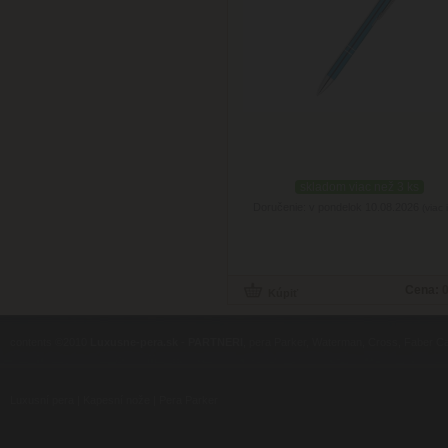
skladom viac než 3 ks
Doručenie: v pondelok 10.08.2026
(viac 
Cena:
0
contents ©2010
Luxusne-pera.sk
-
PARTNERI
, pera Parker, Waterman, Cross, Faber Ca
Luxusní pera
|
Kapesní nože
|
Pera Parker