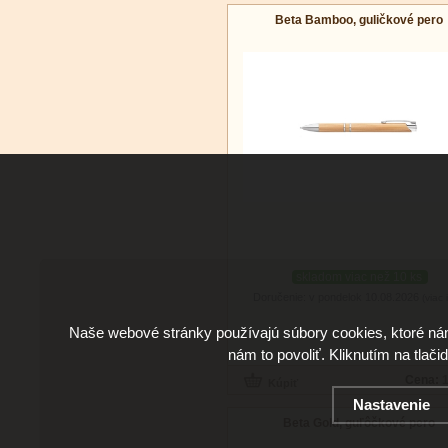
Beta Bamboo, guličkové pero
skladom viac než 10 ks
Doručenie: v pondelok 10.08.2026
(viac 
Naše webové stránky používajú súbory cookies, ktoré ná
nám to povoliť. Kliknutím na tlači
Cena:
1
Nastavenie
Beta Gold, guľôčkové pero