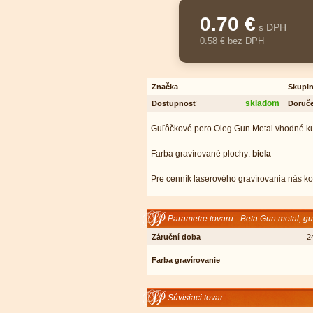
0.70 €
s DPH
0.58 € bez DPH
Značka
Skupi
skladom
Dostupnosť
Doruče
Guľôčkové pero Oleg Gun Metal vhodné ku 
Farba gravírované plochy:
biela
Pre cenník laserového gravírovania nás kon
Parametre tovaru - Beta Gun metal, g
Záruční doba
2
Farba gravírovanie
Súvisiaci tovar