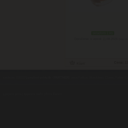
skladom 1 ks
Doručenie: v utorok 11.08.2026
(viac in
Cena:
11
contents ©2010
Luxusne-pera.sk
-
PARTNERI
, pera Parker, Waterman, Cross, Faber Ca
Luxusní pera
|
Kapesní nože
|
Pera Parker