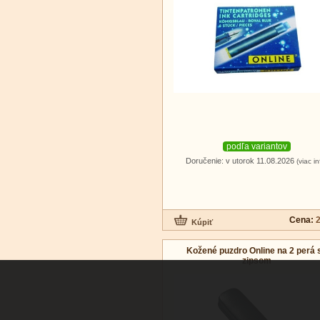
podľa variantov
Doručenie: v utorok 11.08.2026
(viac in
Cena:
2
Kožené puzdro Online na 2 perá 
zipsom