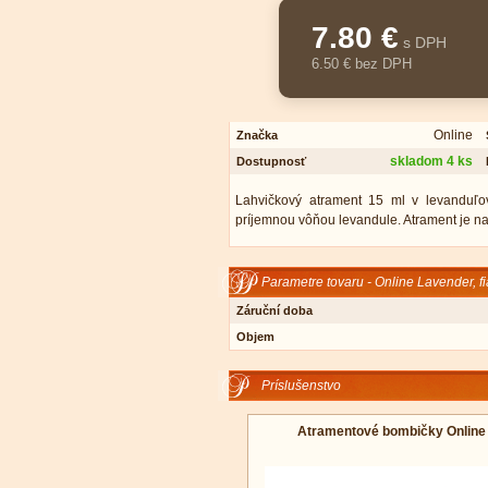
7.80 €
s DPH
6.50 € bez DPH
Online
Značka
skladom 4 ks
Dostupnosť
Lahvičkový atrament 15 ml v levanduľov
príjemnou vôňou levandule. Atrament je n
Parametre tovaru - Online Lavender, f
Záruční doba
Objem
Príslušenstvo
Atramentové bombičky Online