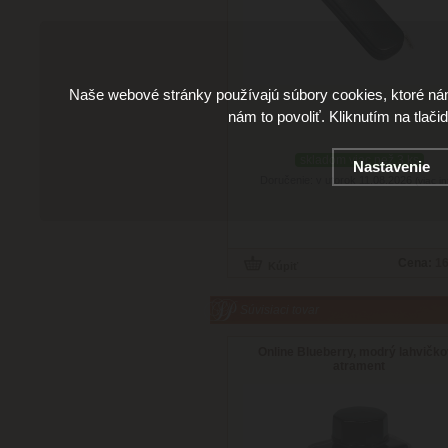
Naše webové stránky používajú súbory cookies, ktoré ná
nám to povoliť. Kliknutím na tlači
skladom viac než 3 ks
Nastavenie
Doručenie: v utorok 11.08.2026
(viac in
Cena:
16
Súvisiaci tovar
Online Blueberry, modrý lahvičk
atrament