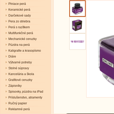
Plniace perá
Keramické perá
Darčekové sady
Pera zo striebra
Perá s razítkem
Multifunkčné perá
Mechanické ceruzky
Púzdra na perá
Kaligrafie a krasopísmo
Diáre
Výtvarné potreby
Stolné súpravy
Kancelária a škola
Grafitové ceruzky
Zápisníky
Spisovky, púzdra na iPad
Príslušenstvo, atramenty
Ručný papier
Reklamné perá