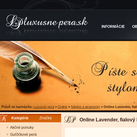
INFORMÁCIE
O
Právě se nacházíte:
Luxusné perá
>
Online
>
Náplne a atramenty
>
Online Lavender, fia
Kategória
Značka
Online Lavender, fialový
Akčné ponuky
Guľôčkové perá