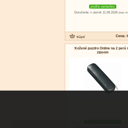
podľa variantov
Doručenie: v utorok 11.08.2026
(viac in
Cena:
4
Kožené puzdro Online na 2 perá 
zipsom
skladom viac než 3 ks
Doručenie: v utorok 11.08.2026
(viac in