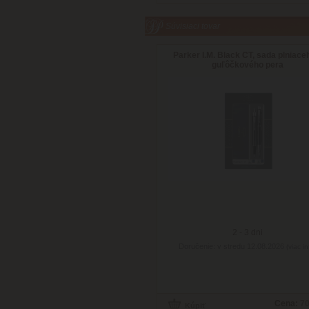
Súvisiaci tovar
Parker I.M. Black CT, sada plniace
guľôčkového pera
2 - 3 dni
Doručenie: v stredu 12.08.2026
(viac in
Cena:
70