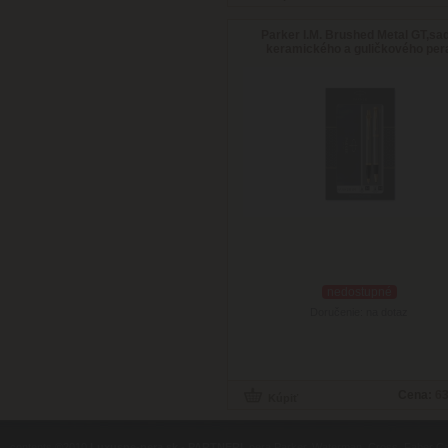
Parker I.M. Brushed Metal GT,sa
keramického a guličkového per
nedostupné
Doručenie: na dotaz
Cena:
63
contents ©2010
Luxusne-pera.sk
-
PARTNERI
, pera Parker, Waterman, Cross, Faber Ca