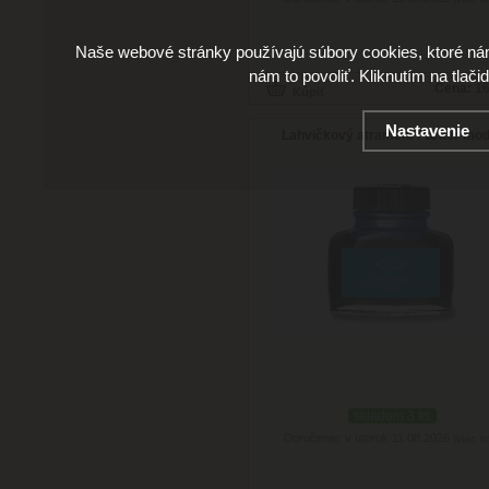
Naše webové stránky používajú súbory cookies, ktoré ná
nám to povoliť. Kliknutím na tlači
Cena:
16
Nastavenie
Lahvičkový atrament Parker mo
skladom 3 ks
Doručenie: v utorok 11.08.2026
(viac in