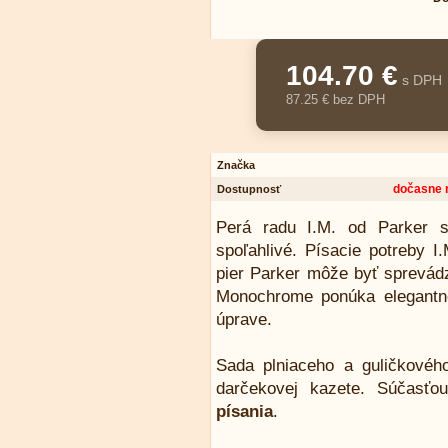
104.70 €
s DPH
87.25 € bez DPH
Značka
dočasne 
Dostupnosť
Perá radu I.M. od Parker s
spoľahlivé. Písacie potreby 
pier Parker môže byť sprevádz
Monochrome ponúka elegantné
úprave.
Sada plniaceho a guličkové
darčekovej kazete. Súčasť
písania
.