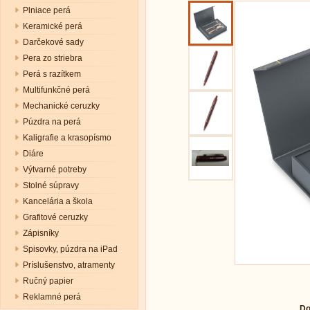
Plniace perá
Keramické perá
Darčekové sady
Pera zo striebra
Perá s razítkem
Multifunkčné perá
Mechanické ceruzky
Púzdra na perá
Kaligrafie a krasopísmo
Diáre
Výtvarné potreby
Stolné súpravy
Kancelária a škola
Grafitové ceruzky
Zápisníky
Spisovky, púzdra na iPad
Príslušenstvo, atramenty
Ručný papier
Reklamné perá
Do