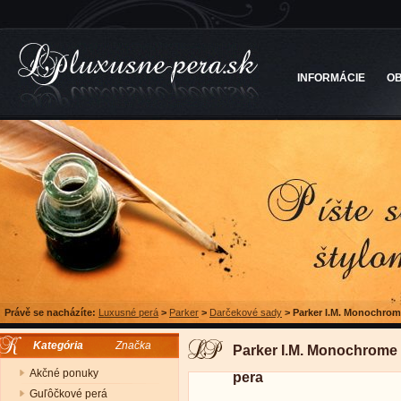
INFORMÁCIE
O
Právě se nacházíte:
Luxusné perá
>
Parker
>
Darčekové sady
>
Parker I.M. Monochrom
Kategória
Značka
Parker I.M. Monochrome
Akčné ponuky
pera
Guľôčkové perá