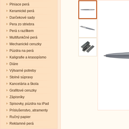
Plniace perá
Keramické perá
Darčekové sady
Pera zo striebra
Perá s razítkem
Multifunkčné perá
Mechanické ceruzky
Púzdra na perá
Kaligrafie a krasopísmo
Diáre
Výtvarné potreby
Stolné súpravy
Kancelária a škola
Grafitové ceruzky
Zápisníky
Spisovky, púzdra na iPad
Príslušenstvo, atramenty
Ručný papier
Reklamné perá