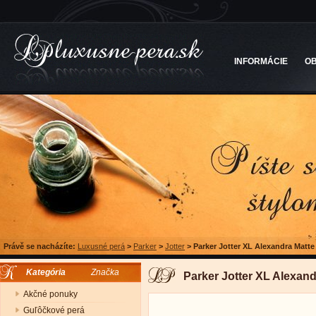
INFORMÁCIE
O
Právě se nacházíte:
Luxusné perá
>
Parker
>
Jotter
>
Parker Jotter XL Alexandra Matte
Kategória
Značka
Parker Jotter XL Alexand
Akčné ponuky
Guľôčkové perá