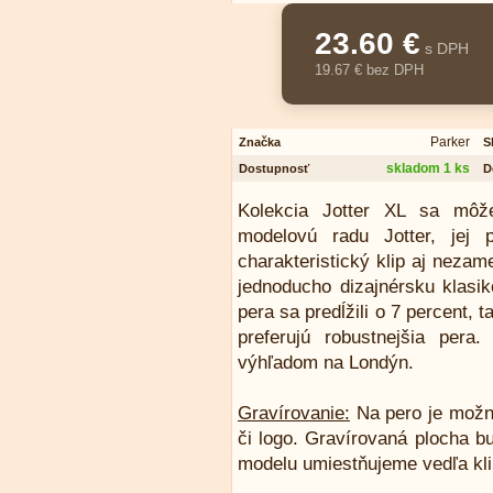
23.60 €
s DPH
19.67 € bez DPH
Parker
Značka
S
skladom 1 ks
Dostupnosť
D
Kolekcia Jotter XL sa môže
modelovú radu Jotter, jej 
charakteristický klip aj nezame
jednoducho dizajnérsku klasi
pera sa predĺžili o 7 percent, 
preferujú robustnejšia pera
výhľadom na Londýn.
Gravírovanie:
Na pero je možn
či logo. Gravírovaná plocha b
modelu umiestňujeme vedľa kl