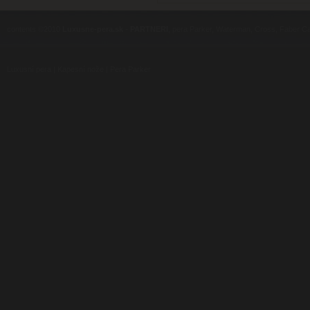
contents ©2010
Luxusne-pera.sk
-
PARTNERI
, pera Parker, Waterman, Cross, Faber Ca
Luxusní pera
|
Kapesní nože
|
Pera Parker