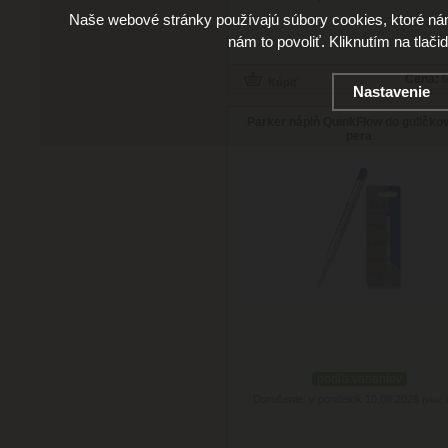
Naše webové stránky používajú súbory cookies, ktoré ná
nám to povoliť. Kliknutím na tlači
Cena:
6
Nastavenie
Parker náplň QuinkFlow do guličko
pera
podľa variantov
Doručenie: v pondelok 10.08.2026
(viac 