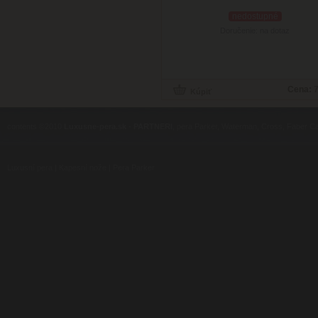
nedostupné
Doručenie: na dotaz
Cena:
7
contents ©2010
Luxusne-pera.sk
-
PARTNERI
, pera Parker, Waterman, Cross, Faber Ca
Luxusní pera
|
Kapesní nože
|
Pera Parker