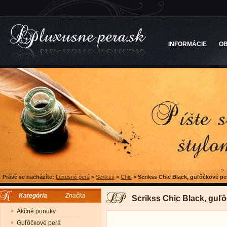
INFORMÁCIE
O
Právě se nacházíte:
Luxusné perá
>
Scrikss
>
Chic
>
Scrikss Chic Black, guľôčkové pe
Kategória
Značka
Scrikss Chic Black, guľ
Akčné ponuky
Guľôčkové perá