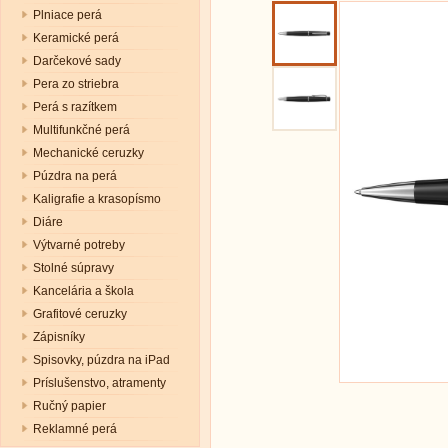
Plniace perá
Keramické perá
Darčekové sady
Pera zo striebra
Perá s razítkem
Multifunkčné perá
Mechanické ceruzky
Púzdra na perá
Kaligrafie a krasopísmo
Diáre
Výtvarné potreby
Stolné súpravy
Kancelária a škola
Grafitové ceruzky
Zápisníky
Spisovky, púzdra na iPad
Príslušenstvo, atramenty
Ručný papier
Reklamné perá