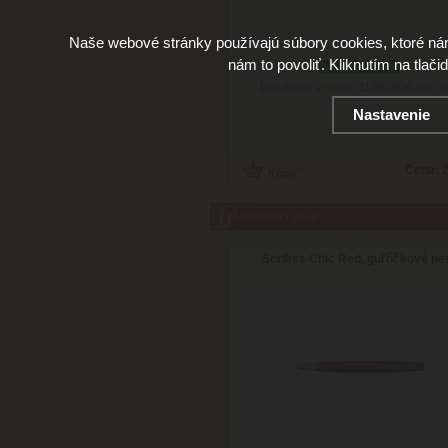
Naše webové stránky používajú súbory cookies, ktoré ná
nám to povoliť. Kliknutím na tlači
skladom 2 ks
Doručenie: v utorok 11.08.2026
(viac in
Nastavenie
Cena:
2
Súvisiaci tovar
Scrikss Chic Red, guľôčkové pe