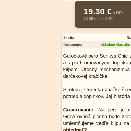
19.30 €
s DPH
16.08 € bez DPH
Sc
Značka
skladom viac ako 
Dostupnosť
Guľôčkové pero Scrikss Chic 
a s pochrómovanými doplnkam
klipom. Otočný mechanizmus 
darčekovej krabičke.
Scrikss je turecká značka špe
potrieb a doplnkov. Jej históri
Gravírovanie:
Na pero je mo
Gravírovaná plocha bude zlat
umiestňujeme vedľa klipu na
objednať?