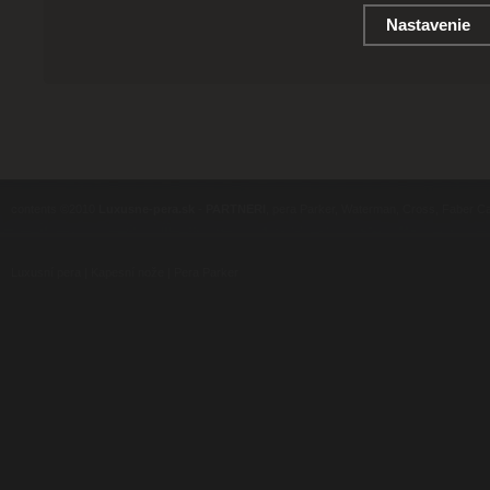
Nastavenie
contents ©2010
Luxusne-pera.sk
-
PARTNERI
, pera Parker, Waterman, Cross, Faber Ca
Luxusní pera
|
Kapesní nože
|
Pera Parker