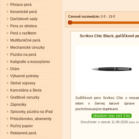
Plniace perá
Keramické perá
Cenové rozmedzie:
0 € - 19 €
Darčekové sady
Pera zo striebra
Perá s razítkem
Scrikss Chic Black, guľôčkové p
Multifunkčné perá
Mechanické ceruzky
Púzdra na perá
Kaligrafie a krasopísmo
Diáre
Výtvarné potreby
Stolné súpravy
Kancelária a škola
Grafitové ceruzky
Guľôčkové pero Scrikss Chic s mosa
telom v čiernej lakové úprave
Zápisníky
pochrómovanými doplnkami.
Spisovky, púzdra na iPad
skladom viac než 3 ks
Príslušenstvo, atramenty
Doručenie: v utorok 11.08.2026
(viac in
Ručný papier
Reklamné perá