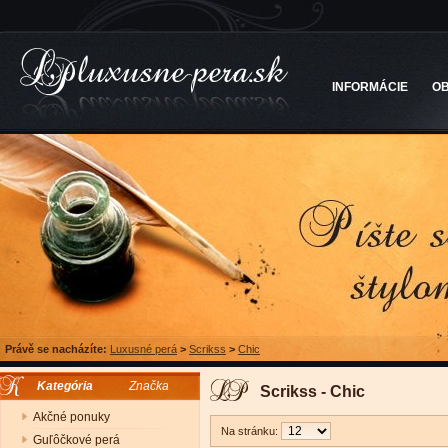
INFORMÁCIE
O
Právě se nacházíte:
Luxusné perá
>
Scrikss
>
Chic
Kategória
Značka
Scrikss - Chic
Akčné ponuky
Na stránku:
Guľôčkové perá